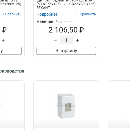
ый ЩРВ 12
Щит распределительный ЩРВ 36
235х280х125)
(530х355х135) ниша (455х280х125)
REXANT
Подробнее
Сравнить
Сравнить
Наличие:
В наличии
 ₽
2 106,50 ₽
+
–
+
ну
В корзину
роизводства