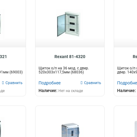
4321
Rexant 81-4320
R
Щиток о/п на 36 мод. с двер.
Щиток о/п 
91мм (69003)
520х303х117,5мм (68036)
двер. 140х
Подробнее
Подробне
Сравнить
Сравнить
Наличие:
Наличие:
аде
Нет на складе