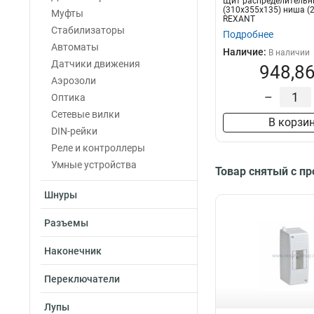
Щит распределительн
(310х355х135) ниша (
Муфты
REXANT
Стабилизаторы
Подробнее
Автоматы
Наличие:
В наличии
Датчики движения
948,86
Аэрозоли
–
Оптика
Сетевые вилки
В корзи
DIN-рейки
Реле и контроллеры
Умные устройства
Товар снятый с п
Шнуры
Разъемы
Наконечник
Переключатели
Лупы