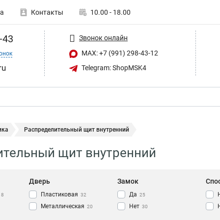
а
Контакты
10.00 - 18.00
-43
Звонок онлайн
MAX: +7 (991) 298-43-12
онок
ru
Telegram: ShopMSK4
ика
Распределительный щит внутренний
ительный щит внутренний
Дверь
Замок
Спо
Пластиковая
Да
18
32
25
Металлическая
Нет
20
30