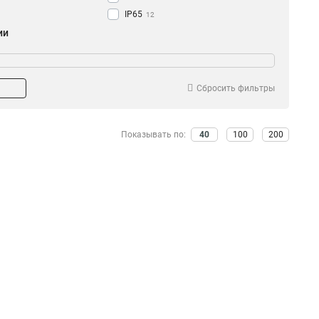
IP65
12
ии
ЩРН
9
ЩРНМ
3
ЩРУН
4
Сбросить фильтры
ЩК
1
ЩРВ
5
Показывать по:
40
100
200
ЩУ
4
ЩМП
3