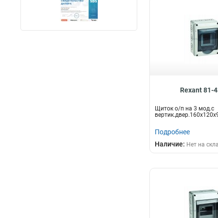
Rexant 81-
Щиток о/п на 3 мод.с
вертик.двер.160х120х
Подробнее
Наличие:
Нет на скл