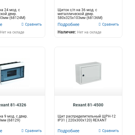
а 24 мод. с
Щиток с/п на 36 мод. с
кой двер.
металлической двер.
03мм (68124М)
580х325х103мм (68136М)
е
Подробнее
Сравнить
Сравнить
Наличие:
Нет на складе
Нет на складе
exant 81-4326
Rexant 81-4500
а 9 мод. с двер.
Щит распределительный ЩРН-12
0мм (68129)
IP31 ( 220х300х120) REXANT
е
Подробнее
Сравнить
Сравнить