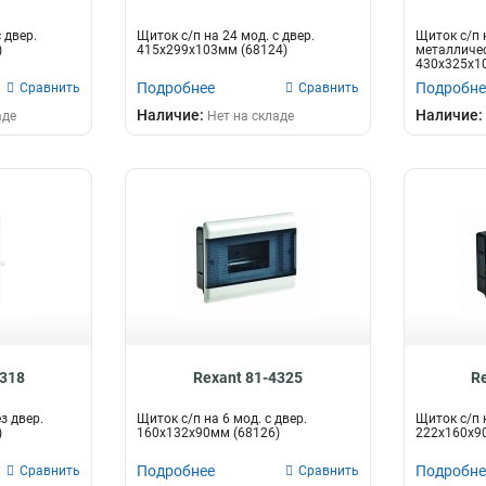
 двер.
Щиток с/п на 24 мод. с двер.
Щиток с/п н
)
415х299х103мм (68124)
металличес
430х325х1
Подробнее
Подробне
Сравнить
Сравнить
Наличие:
Наличие:
аде
Нет на складе
4318
Rexant 81-4325
R
з двер.
Щиток с/п на 6 мод. с двер.
Щиток с/п н
)
160х132х90мм (68126)
222х160х9
Подробнее
Подробне
Сравнить
Сравнить