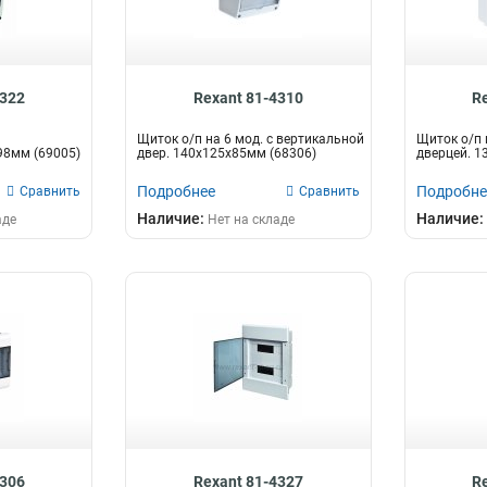
4322
Rexant 81-4310
R
Щиток о/п на 6 мод. с вертикальной
Щиток о/п 
98мм (69005)
двер. 140х125х85мм (68306)
дверцей. 1
Подробнее
Подробне
Сравнить
Сравнить
Наличие:
Наличие:
аде
Нет на складе
4306
Rexant 81-4327
R