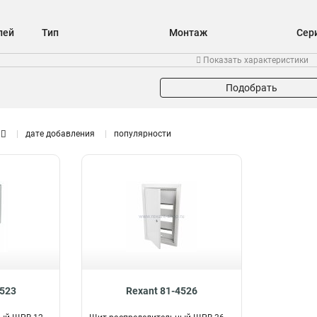
лей
Тип
Монтаж
Сер
Распределительный
Внутренний
30
56
Показать характеристики
Для автоматов
21
Для счетчиков
7
Подобрать
дате добавления
популярности
4523
Rexant 81-4526