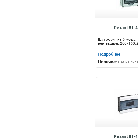
Rexant 81-
Щиток о/п на 5 мод.с
вертик.двер.200х150х
Подробнее
Наличие:
Нет на скл
Rexant 81-