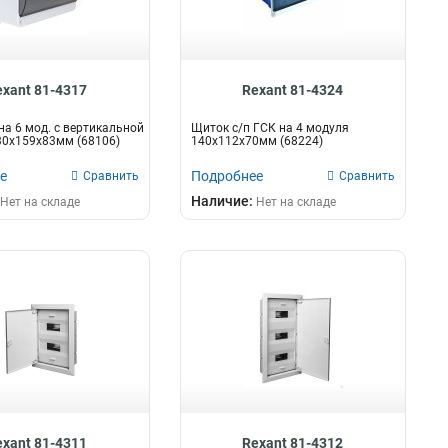
exant 81-4317
Rexant 81-4324
на 6 мод. с вертикальной
Щиток с/п ГСК на 4 модуля
30х159х83мм (68106)
140х112х70мм (68224)
е
Подробнее
Сравнить
Сравнить
Наличие:
Нет на складе
Нет на складе
exant 81-4311
Rexant 81-4312