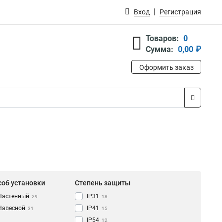
Вход
Регистрация
Товаров:
0
Сумма:
0,00 ₽
Оформить заказ
соб установки
Степень защиты
Настенный
IP31
29
18
Навесной
IP41
31
15
IP54
12