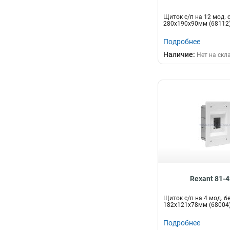
Щиток с/п на 12 мод. с
280х190х90мм (68112
Подробнее
Наличие:
Нет на скл
Rexant 81-
Щиток с/п на 4 мод. бе
182х121х78мм (68004
Подробнее