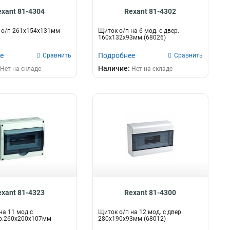
exant 81-4304
Rexant 81-4302
 о/п 261х154х131мм
Щиток о/п на 6 мод. с двер.
160х132х93мм (68026)
е
Подробнее
Сравнить
Сравнить
Наличие:
Нет на складе
Нет на складе
exant 81-4323
Rexant 81-4300
на 11 мод.с
Щиток о/п на 12 мод. с двер.
ер.260х200х107мм
280х190х93мм (68012)