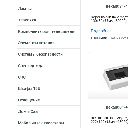
Rexant 81-
Лампы
Коробка о/п на 2 мод
Упаковка
130х50х65мм (68022)
Подробнее
Компоненты для телевидения
Наличие:
Нет на скл
Элементы питания
Системы безопасности
Спец одежда
СКС
Шкафы 19U
Освещение
Rexant 81-
Дом и Сад
Щиток о/п на 9 мод. с 
222х160х93мм (68029
Мобильные аксессуары