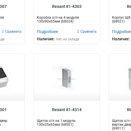
4307
Rexant 81-4303
R
уля
Коробка о/п на 4 модуля
Корпус ЩК
130х90х65мм (68024)
(68021)
Подробнее
Подробне
Сравнить
Сравнить
Наличие:
Наличие:
аде
Нет на складе
4301
Rexant 81-4314
R
двер.
Щиток о/п на 1 модуль
Щиток о/п 
)
130х35х65мм (68001)
вертик.дв
(69011)