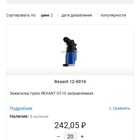
Механическая
9
Газовая
29
Сортировать по:
цене
дате добавления
популярности
Удлиненная
2
Малая
Регулятор
2
Большая
2
Да
6
Rexant 12-0010
Зажигалка турбо REXANT GT-10 заправляемая
Подробнее
Сравнить
Наличие:
В наличии
242,05 ₽
–
+