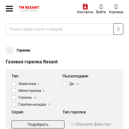
Контакты
Войти
Корзина
Горелки
Газовая горелка Rexant
Тип
Пьезоподжиг
Зажигалка
Да
2
14
Мини-горелка
3
Горелка
19
Горелка-насадка
17
Серия
Тип горелки
Настольный
Пропановая
2
1
Сбросить фильтры
Подобрать
PROconnect
Кровельная
2
7