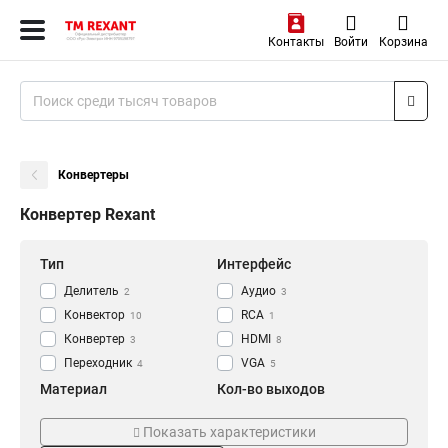
Контакты
Войти
Корзина
Конвертеры
Конвертер Rexant
Тип
Интерфейс
Делитель
Аудио
2
3
Конвектор
RCA
10
1
Конвертер
HDMI
3
8
Переходник
VGA
4
5
Материал
Кол-во выходов
Пластиковый
2
4
4
Показать характеристики
Стандарт разъема
Кол-во входов/выходов