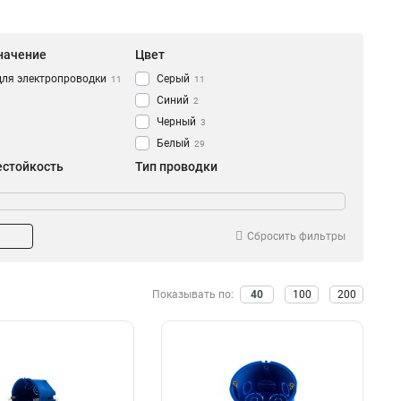
начение
Цвет
для электропроводки
Серый
11
11
Синий
2
Черный
3
Белый
29
естойкость
Тип проводки
Да
скрытая
0
8
Нет
открытой
0
0
Сбросить фильтры
Показывать по:
40
100
200