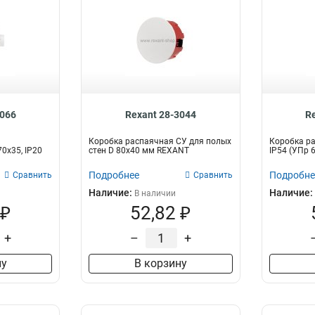
3066
Rexant 28-3044
R
Коробка распаячная СУ для полых
Коробка ра
0x35, IP20
стен D 80х40 мм REXANT
IP54 (УПр 
Подробнее
Подробне
Сравнить
Сравнить
Наличие:
Наличие:
В наличии
 ₽
52,82 ₽
+
–
+
ну
В корзину