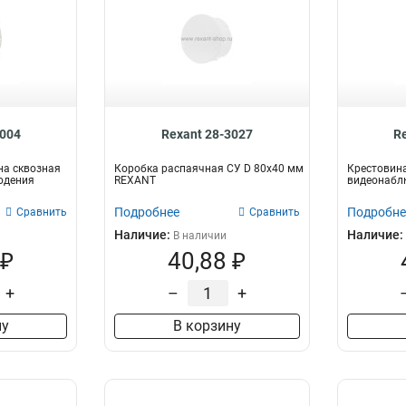
4004
Rexant 28-3027
R
а сквозная
Коробка распаячная СУ D 80х40 мм
Крестовина
юдения
REXANT
видеонабл
Подробнее
Подробне
Сравнить
Сравнить
Наличие:
Наличие:
В наличии
 ₽
40,88 ₽
+
–
+
ну
В корзину