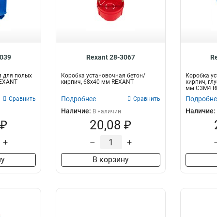
3039
Rexant 28-3067
R
я для полых
Коробка установочная бетон/
Коробка ус
REXANT
кирпич, 68х40 мм REXANT
кирпич, гл
мм С3М4 
Подробнее
Подробне
Сравнить
Сравнить
Наличие:
Наличие:
В наличии
 ₽
20,08 ₽
+
–
+
ну
В корзину