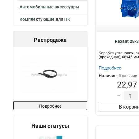
75х75х30
1
Автомобильные аксессуары
80х50
1
70х50
1
Комплектующие для ПК
120х92х45
2
265х180х70
2
64х40
2
Распродажа
Rexant 28-
65х40
2
68х45
5
Коробка установочна
(проходная), 68х45 м
Подробнее
Наличие:
В наличии
22,97
–
Подробнее
В корзи
Наши статусы