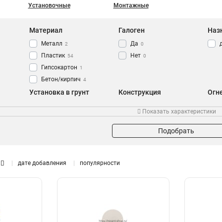
Установочные
Монтажные
Материал
Галоген
Наз
Металл
Да
2
0
Пластик
Нет
54
0
Гипсокартон
1
Бетон/кирпич
4
Установка в грунт
Конструкция
Огн
Да
круглая
0
25
Показать характеристики
Нет
квадратная
0
23
Подобрать
дате добавления
популярности
Тип коробки
Кол-во рожков
Установочная
Четырехрожковый
13
1
Распределительная
Трехрожковый
2
1
Монтажная
5
Распаячная
33