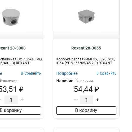
exant 28-3008
Rexant 28-3055
спаячная ОУ, ? 65х40 мм,
Коробка распаячная ОУ, 65x65x50,
65/40.1.3) REXANT
IP54 (УПрк 65*65/45.2.3) REXANT
е
Подробнее
Сравнить
Сравнить
Наличие:
В наличии
В наличии
53,51 ₽
54,44 ₽
–
+
–
+
В корзину
В корзину