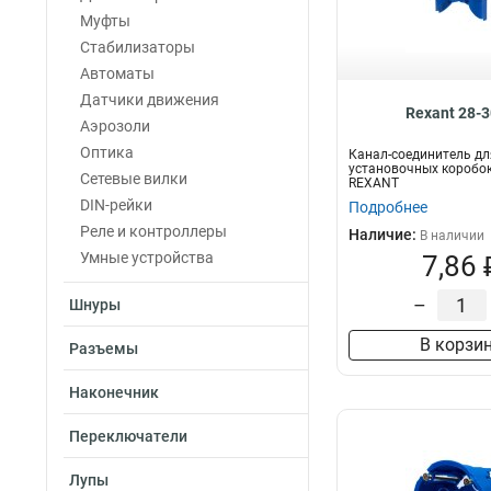
75х75х20
0
Муфты
75х75х28
0
Стабилизаторы
80х40
2
Автоматы
80х80х40
1
Датчики движения
Rexant 28-
85х85х38
0
Аэрозоли
85х85х40
2
Оптика
Канал-соединитель дл
90х42х50
установочных коробок
0
Сетевые вилки
REXANT
100х100х29
1
DIN-рейки
Подробнее
100х100х44
0
Реле и контроллеры
Наличие:
В наличии
100х100х55
0
Умные устройства
7,86 
100х100х50
6
120х80х50
0
–
Шнуры
150х110х70
2
В корзи
Разъемы
210х150х100
0
200х200х100
0
Наконечник
300х250х120
0
65х65/45.2.3
1
Переключатели
70х35
2
Лупы
130х130х50
1