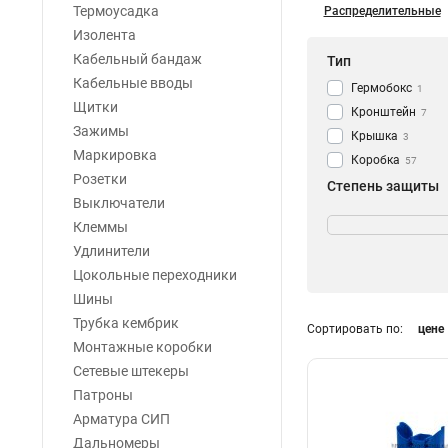
Термоусадка
Распределительные
Изолента
Кабельный бандаж
Тип
Кабельные вводы
Гермобокс
1
Щитки
Кронштейн
7
Зажимы
Крышка
3
Маркировка
Коробка
57
Розетки
Степень защиты
Выключатели
IP41
0
Клеммы
IP44
4
Удлинители
IP54
5
Цокольные переходники
IP55
7
Шины
IP56
1
Трубка кембрик
Сортировать по:
цене
IP66
Размер
2
Монтажные коробки
IP65
1
50х50х20
1
Сетевые штекеры
IP68
1
65х35
0
Патроны
IP20
2
65х65х50
1
Арматура СИП
IP40
4
70х70х40
1
Дальномеры