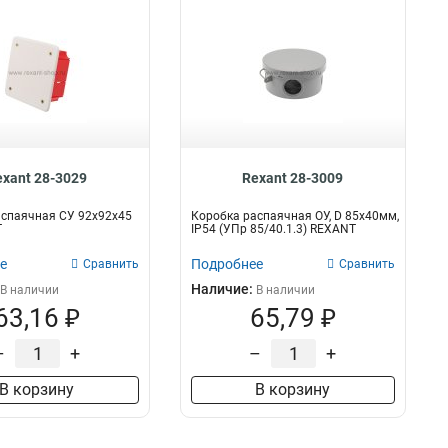
exant 28-3029
Rexant 28-3009
аспаячная СУ 92х92х45
Коробка распаячная ОУ, D 85х40мм,
T
IP54 (УПр 85/40.1.3) REXANT
е
Подробнее
Сравнить
Сравнить
Наличие:
В наличии
В наличии
63,16 ₽
65,79 ₽
–
+
–
+
В корзину
В корзину