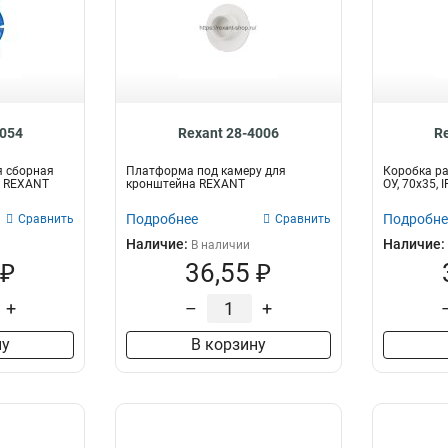
3054
Rexant 28-4006
R
я сборная
Платформа под камеру для
Коробка р
м REXANT
кронштейна REXANT
ОУ, 70x35,
Подробнее
Подробне
Сравнить
Сравнить
Наличие:
Наличие:
В наличии
 ₽
36,55 ₽
+
–
+
ну
В корзину