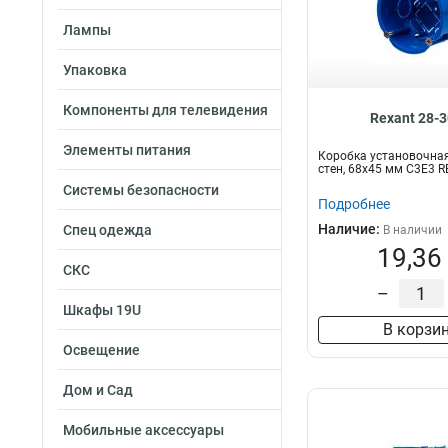
131х41,5
1
Лампы
68х40
1
80х80х50
1
Упаковка
80х80х23
1
Компоненты для телевидения
140х140х66
1
Rexant 28-
130х130х55
1
Элементы питания
Коробка установочна
260х340х150
1
стен, 68х45 мм С3Е3 
68х60
1
Системы безопасности
Подробнее
96х30
1
Наличие:
Спец одежда
В наличии
92х92х45
1
19,36
85х40мм
1
СКС
260х175х90
1
–
200х150х75
1
Шкафы 19U
В корзи
205х155х70
1
Освещение
205х155х70
1
64х60
1
Дом и Сад
64х44
1
85х85х45
1
Мобильные аксессуары