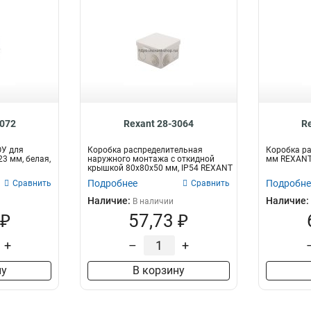
3072
Rexant 28-3064
R
ОУ для
Коробка распределительная
Коробка р
3 мм, белая,
наружного монтажа с откидной
мм REXAN
крышкой 80х80х50 мм, IP54 REXANT
Подробнее
Подробне
Сравнить
Сравнить
Наличие:
Наличие:
В наличии
 ₽
57,73 ₽
+
–
+
ну
В корзину