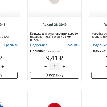
3048
Rexant 28-3049
R
я
Крышка для установочных коробок
Коробка ус
, С3А3
(подрозетника) белая ? 74 мм
кирпич, 6
REXANT
Подробнее
Подробне
Сравнить
Сравнить
Наличие:
Наличие:
В наличии
₽
9,41 ₽
+
–
+
ну
В корзину