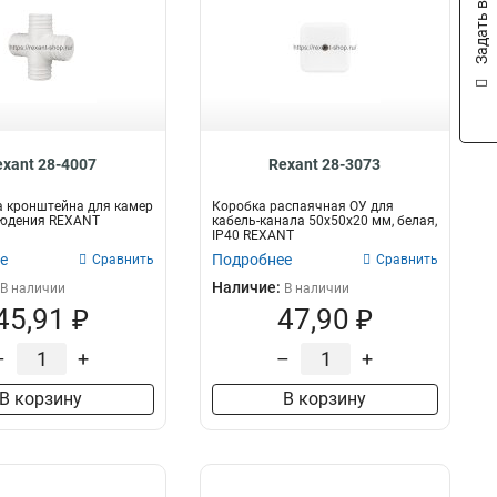
Задать вопрос
exant 28-4007
Rexant 28-3073
 кронштейна для камер
Коробка распаячная ОУ для
юдения REXANT
кабель-канала 50х50х20 мм, белая,
IP40 REXANT
е
Подробнее
Сравнить
Сравнить
Наличие:
В наличии
В наличии
45,91 ₽
47,90 ₽
–
+
–
+
В корзину
В корзину