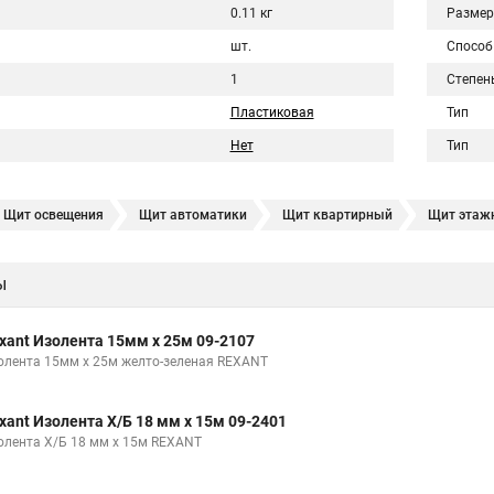
0.11 кг
Размер
шт.
Способ
1
Степен
Пластиковая
Тип
Нет
Тип
Щит освещения
Щит автоматики
Щит квартирный
Щит этаж
щит пластиковый
Щит электрический
Щит электрический навесно
ы
еталлический навесной
Щит управления насосами
Щит распредел
ный ip54
Электрощит
Щит этажный щэ
Щит электрический ме
xant Изолента 15мм х 25м 09-2107
ный учетный
олента 15мм х 25м желто-зеленая REXANT
xant Изолента Х/Б 18 мм х 15м 09-2401
олента Х/Б 18 мм х 15м REXANT