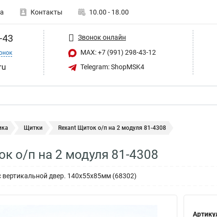
а
Контакты
10.00 - 18.00
-43
Звонок онлайн
MAX: +7 (991) 298-43-12
онок
ru
Telegram: ShopMSK4
ика
Щитки
Rexant Щиток о/п на 2 модуля 81-4308
ок о/п на 2 модуля 81-4308
с вертикальной двер. 140х55х85мм (68302)
Артику