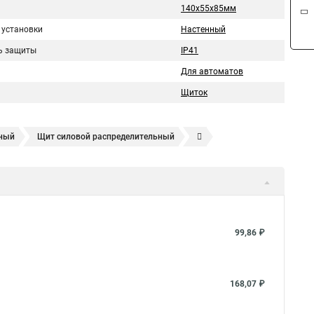
140х55х85мм
 установки
Настенный
ь защиты
IP41
Для автоматов
Щиток
ный
Щит силовой распределительный
й
Щит этажный 4
Щиток электрический квартирный
ительный встроенный
Щит распределительный 24
таллический
Щит управления вентиляцией
99,86 ₽
168,07 ₽