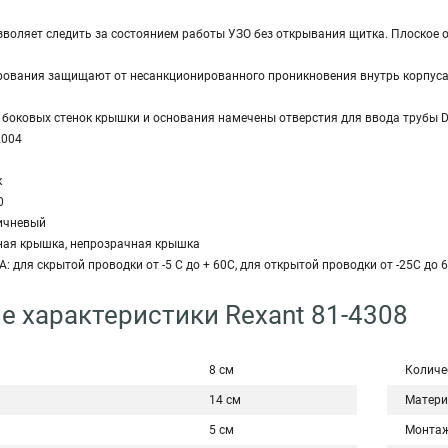
зволяет следить за состоянием работы УЗО без открывания щитка. Плоское 
ирования защищают от несанкционированного проникновения внутрь корпус
е боковых стенок крышки и основания намечены отверстия для ввода трубы 
2004
к
0
ричневый
ая крышка, непрозрачная крышка
ля скрытой проводки от -5 С до + 60С, для открытой проводки от -25С до 
е характеристики Rexant 81-4308
8 см
Количе
14 см
Матери
5 см
Монта