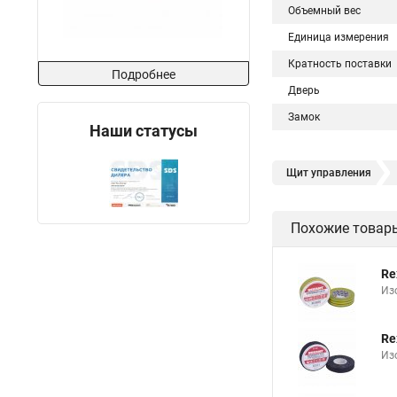
Объемный вес
Единица измерения
Кратность поставки
Подробнее
Дверь
Замок
Наши статусы
Щит управления
Распределительный 
Похожие товар
Щит электрический м
Щит распределитель
Re
Щит распределитель
Из
Re
Из