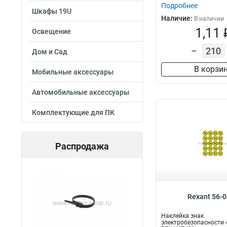
3шт
1
Подробнее
Звонок
21
Шкафы 19U
Внутренний
15
7шт
2
Наличие:
В наличии
Светильник
22
Сигнальный
15
1шт
2
1,11 
Освещение
Лента
22
Электронный
19
20шт
6
Табличка
23
Запрещающий
1
–
Дом и Сад
Видеокамера
27
Беспроводный
3
В корзи
Замок
68
Мобильные аксессуары
Информационн
Камера
60
Уличный
35
Автомобильные аксессуары
Наклейка
105
Купольный
35
Знак
139
Навесной
37
Комплектующие для ПК
Распродажа
Rexant 56-
Наклейка знак
электробезопасности «