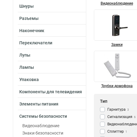
Видеонаблюдение
Шнуры
Разъемы
Наконечник
Переключатели
Замки
Лупы
Лампы
Упаковка
Трубки домофона
Компоненты для телевидения
Тип
Элементы питания
Гарнитура
3
Системы безопасности
Сигнализация
6
Видеонаблюден
Видеонаблюдение
Сплиттер
1
Знаки безопасности