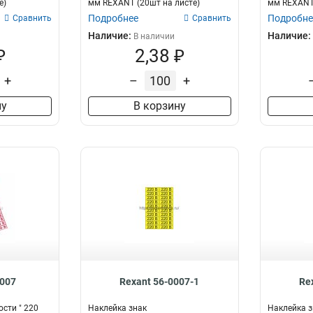
е)
мм REXANT (20шт на листе)
мм REXANT 
Подробнее
Подробне
Сравнить
Сравнить
Наличие:
Наличие:
В наличии
₽
2,38 ₽
+
–
+
ну
В корзину
0007
Rexant 56-0007-1
Re
сти " 220
Наклейка знак
Наклейка з