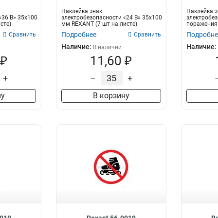
Наклейка знак
Наклейка з
«36 В» 35х100
электробезопасности «24 В» 35х100
электробез
сте)
мм REXANT (7 шт на листе)
поражения
85х85х85 мм
Подробнее
Подробне
Сравнить
Сравнить
Наличие:
Наличие:
В наличии
 ₽
11,60 ₽
+
–
+
ну
В корзину