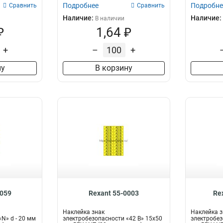
25х25х25 мм RE...
150м
4
Подробнее
Подробне
Сравнить
Сравнить
75мм
4
Наличие:
Наличие:
В наличии
30м
4
₽
1,64 ₽
9
+
–
+
0
ну
В корзину
ый
31
0059
Rexant 55-0003
Re
Наклейка знак
Наклейка з
N» d - 20 мм
электробезопасности «42 В» 15х50
электробез