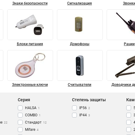
Знаки безопасности
Сигнализация
Звонк
Блоки питания
Домофоны
Рации
Электронные ключи
Считыватели
Доводчики д
Серия
Степень защиты
Кам
HALSA
IP56
1
2
COMBO
IP44
1
3
ие
Стандарт
22
12
Mifare
4