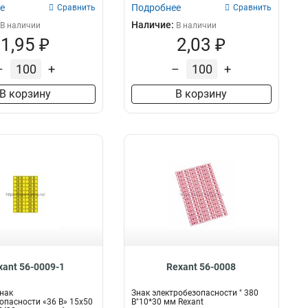
е
Подробнее
Сравнить
Сравнить
15х50
7
Наличие:
В наличии
В наличии
100х200
12
1,95 ₽
2,03 ₽
–
+
–
+
В корзину
В корзину
xant 56-0009-1
Rexant 56-0008
нак
Знак электробезопасности " 380
опасности «36 В» 15х50
В"10*30 мм Rexant