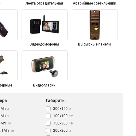
и
Лента оградительная
Аварийные светильники
Видеодомофоны
Вызывные панели
верные
Видеоглазки
ера
Габариты
5Мп
300х150
3
2
3Мп
100х100
1
12
4Мп
150х300
14
19
2.1Мп
200х200
16
31