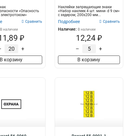
нак
Наклейки запрещающие знаки
опасности «Опасность
«Набор наклеек 4 шт. мини- d 9 см»
 электротоком»
с хедером; 200х200 мм...
 RE...
е
Подробнее
Сравнить
Сравнить
Наличие:
В наличии
В наличии
11,89 ₽
12,24 ₽
–
+
–
+
В корзину
В корзину