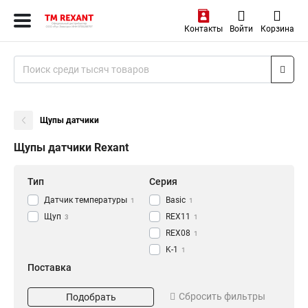
Контакты
Войти
Корзина
Щупы датчики
Щупы датчики Rexant
Тип
Серия
Датчик температуры
Basic
1
1
Щуп
REX11
3
1
REX08
1
K-1
1
Поставка
Набор
1
Сбросить фильтры
Подобрать