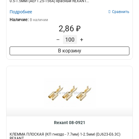
0.5-1.5ммІ (AEF1.25-156A) красный REXANT...
Подробнее
Сравнить
Наличие:
В наличии
2,86 ₽
–
+
В корзину
Rexant 08-0921
КЛЕММА ПЛОСКАЯ (КП гнездо - 7.7мм) 1-2.5ммІ (DJ623-Е6.3С)
REXANT