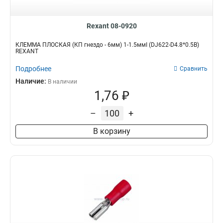
10А
3
2,5-2,8мм2
1
80А
4
4,0-6,0мм2
1
6А
4
Rexant 08-0920
1,0-2,5мм2
2
0,5-1,0мм2
2
КЛЕММА ПЛОСКАЯ (КП гнездо - 6мм) 1-1.5ммІ (DJ622-D4.8*0.5B)
REXANT
0,5-0,75мм2
1
6мм2
4
Подробнее
Сравнить
12мм2
4
Наличие:
В наличии
1-2,5мм2
2
1,76 ₽
2,5мм2
13
1,5мм2
–
+
4
1мм2
1
В корзину
0,75мм2
1
0,5мм2
1
2х1,5мм2
1
2х1мм2
1
2х0,75мм2
1
1,0-2,5х2мм2
1
1,0-2,5/0,5-2,5мм2
1
25мм2
2