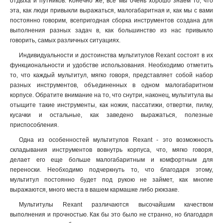
отдыха и путников. Конечно же, все мы очень хорошо знаем то, что
эта, как люди привыкли выражаться, малогабаритная и, как мы с вами
постоянно говорим, всепригодная сборка инструментов создана для
выполнения разных задач в, как большинство из нас привыкло
говорить, самых различных ситуациях.
Индивидуальности и достоинства мультитулов Rexant состоят в их
функциональности и удобстве использования. Необходимо отметить
то, что каждый мультитул, мягко говоря, представляет собой набор
разных инструментов, объединенных в одном малогабаритном
корпусе. Обратите внимание на то, что снутри, наконец, мультитула вы
отыщите такие инструменты, как ножик, пассатижи, отвертки, пилку,
кусачки и остальные, как заведено выражаться, полезные
приспособления.
Одна из особенностей мультитулов Rexant - это возможность
складывания инструментов вовнутрь корпуса, что, мягко говоря,
делает его еще больше малогабаритным и комфортным для
переноски. Необходимо подчеркнуть то, что благодаря этому,
мультитул постоянно будет под рукою не займет, как многие
выражаются, много места в вашем кармашке либо рюкзаке.
Мультитулы Rexant различаются высочайшим качеством
выполнения и прочностью. Как бы это было не странно, но благодаря