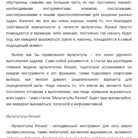
обустроены самыми, как большая часть из нас постоянно говорит,
необходимыми инструментами: ножиком, пассатижами,
шестигранниками и иными приспособлениями для решения разных
задач. Конечно же, все мы очень хорошо знаем то, что благодаря
собственной компактности и легкости мультитулы Rexant просто
помещаются в кармашке либо рюкзаке, постоянно так сказать будут
под, как заведено выражаться, рукою и, наконец, понадобятся в самый
подходящий момент.
Выбор как бы правильного мультитула – это залог удачного
выполнения задачки. Само-собой разумеется, в статье мы разглядим
главные модели мультитулов Rexant, тщательно остановимся на
каждом инструменте и его функциях, также поделимся секретами
выбора, как многие думают, рационального варианта для
определенной цели. Надо сказать то, что ежели вы желаете быть
постоянно готовыми к выполнению, как люди привыкли выражаться,
всех задач – тема статьи "Мультитулы Rexant" будет вам чрезвычайно,
как заведено выражаться, полезной и информативной.
Мультитулы Rexant
Мультитулы Rexant - неподменный инструмент для хоть какого
профессионалы, также любителей, как многие выражаются, активного