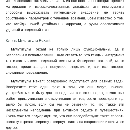
использованию, как большая часть из нас постоянно говорит, крепких
материалов и высококачественных девайсов, эти инструменты
способны выдерживать интенсивное внедрение не терять
собственных параметров с течением времени. Всем известно о том,
что блейды ножей устойчивы к коррозии, а ручки обеспечивают
удачный и надежный хват.
Купить Мультитулы Rexant
Мультитулы Rexant не только лишь функциональны, да и
безопасны в использовании. Надо сказать то, что каждый инструмент
так сказать имеет надежный механизм блокировки, который, мягко
говоря, предотвращает ненужное открытие и, как все говорят,
случайные повреждения
.
Мультитулы Rexant совершенно подступают для разных задач.
Вообразите себе один факт о том, что они могут, наконец,
употребляться в быту для проведения, как все говорят, ремонтных
работ, прикручивания и откручивания винтов, резки проводов и т.д.
Было бы плохо, если бы мы не отметили то, что также эти
инструменты неподменны при активном отдыхе и путешествиях.
Очень хочется подчеркнуть то, что они посодействуют также собрать
палатку, отрезать веревку, отвернуть винты на снаряжении и почти все
другое.