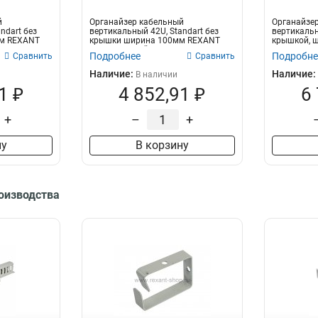
й
Органайзер кабельный
Органайзе
ndart без
вертикальный 42U, Standart без
вертикальн
мм REXANT
крышки ширина 100мм REXANT
крышкой, 
Вертикальный каб...
Подробнее
Подробне
Сравнить
Сравнить
Наличие:
Наличие:
В наличии
1 ₽
4 852,91 ₽
6
+
–
+
ну
В корзину
роизводства