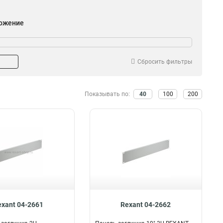
ожение
Вертикальный
6
Горизонтальный
5
Сбросить фильтры
Показывать по:
40
100
200
exant 04-2661
Rexant 04-2662