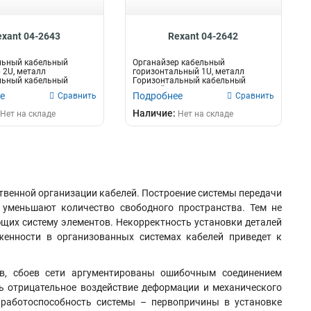
exant 04-2643
Rexant 04-2642
льный кабельный
Органайзер кабельный
 2U, металл
горизонтальный 1U, металл
льный кабельный
Горизонтальный кабельный
 2U предназна...
органайзер 1U предназна...
е
Подробнее
Сравнить
Сравнить
Наличие:
Нет на складе
Нет на складе
ственной организации кабелей. Построение системы передачи
 уменьшают количество свободного пространства. Тем не
ющих систему элементов. Некорректность установки деталей
женности в организованных системах кабелей приведет к
ов, сбоев сети аргументированы ошибочным соединением
ь отрицательное воздействие деформации и механического
и работоспособность системы – первопричины в установке