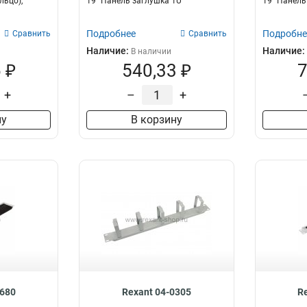
льцо),
19" Панель заглушка 1U
19" Панель
Подробнее
Подробне
Сравнить
Сравнить
Наличие:
Наличие:
В наличии
 ₽
540,33 ₽
7
+
–
+
ну
В корзину
2680
Rexant 04-0305
R