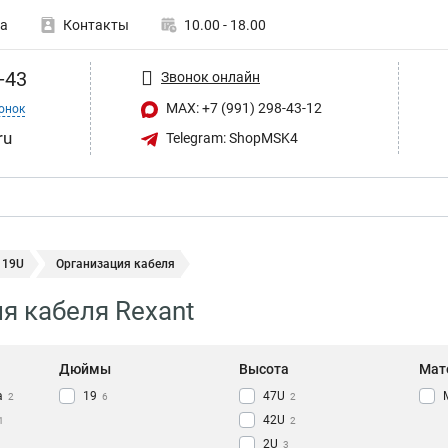
а
Контакты
10.00 - 18.00
-43
Звонок онлайн
MAX: +7 (991) 298-43-12
онок
ru
Telegram: ShopMSK4
 19U
Организация кабеля
я кабеля Rexant
Дюймы
Высота
Мат
а
19
47U
2
6
2
42U
1
2
2U
3