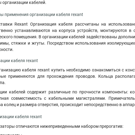
 организации кабелей.
ы применения организации кабеля rexant
тавки Rexant Организация кабеля рассчитаны на использова
венно устанавливаются на корпуса устройств, монтируются в
еского помещения. В организации кабелей задействованы дополн
жимы, стяжки и жгуты. Посредством использования изолирующи
хности.
ации кабеля rexant
рганизацию кабеля rexant купить необходимо ознакомиться с кон
орые применяются для прохождения проводов. Кольца располаг
па.
ации кабелей содержит различные по прочности компоненты: ко
лная совместимость с кабельными магистралями. Примечательн
ва колец и размера отверстия, происходит непосредственно в апп
зации кабеля rexant
заторы отличаются нижеприведенными набором прерогатив: