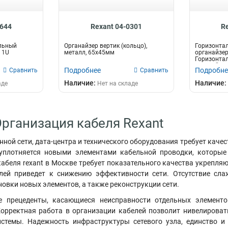
2644
Rexant 04-0301
R
льный
Органайзер вертик (кольцо),
Горизонта
 1U
металл, 65х45мм
органайзер
Горизонта
органайзер
Подробнее
Подробне
Сравнить
Сравнить
Наличие:
Наличие:
аде
Нет на складе
Организация кабеля Rexant
ной сети, дата-центра и технического оборудования требует каче
уплотняется новыми элементами кабельной проводки, которые
кабеля rexant в Москве требует показательного качества укрепля
лей приведет к снижению эффективности сети
.
Отсутствие сла
овки новых элементов, а также реконструкции сети.
е прецеденты, касающиеся неисправности отдельных элемент
Корректная работа в организации кабелей позволит нивелироват
истемы. Надежность инфраструктуры сетевого узла, единство 