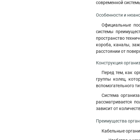
современной системы
Особенности и нюанс
Официальные пос
системы преимущест
пространство технич
короба, каналы, за
расстоянии от повер
Конструкция организ
Перед тем, как о
группы колец, кот
вспомогательного ти
Система организ
рассматривается по
зависит от количест
Преимущества органи
Кабельные органи