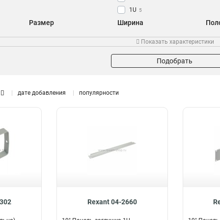
1U
5
Размер
Ширина
Пол
90х60мм
100мм
1
4
Показать характеристики
65х45мм
1
Подобрать
дате добавления
популярности
0302
Rexant 04-2660
R