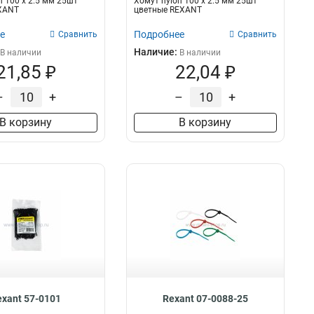
n 100 х 2.5 мм 25шт
Хомут nylon 100 х 2.5 мм 25шт
XANT
цветные REXANT
е
Подробнее
Сравнить
Сравнить
Наличие:
В наличии
В наличии
21,85 ₽
22,04 ₽
–
+
–
+
В корзину
В корзину
exant 57-0101
Rexant 07-0088-25