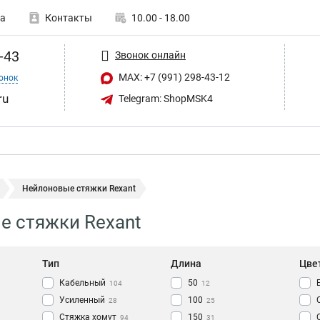
а
Контакты
10.00 - 18.00
-43
Звонок онлайн
MAX: +7 (991) 298-43-12
онок
ru
Telegram: ShopMSK4
Нейлоновые стяжки Rexant
е стяжки Rexant
Тип
Длина
Цве
Кабельный
50
104
12
Усиленный
100
28
25
Стяжка хомут
150
94
31