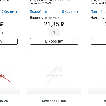
 мм 25шт
Хомут nylon 100 х 2.5 мм 25шт
Хомут nylo
зеленый REXANT
черный RE
Подробнее
Подробне
Сравнить
Сравнить
Наличие:
Наличие:
В наличии
 ₽
21,85 ₽
+
–
+
ну
В корзину
06-25
Rexant 57-0100
R