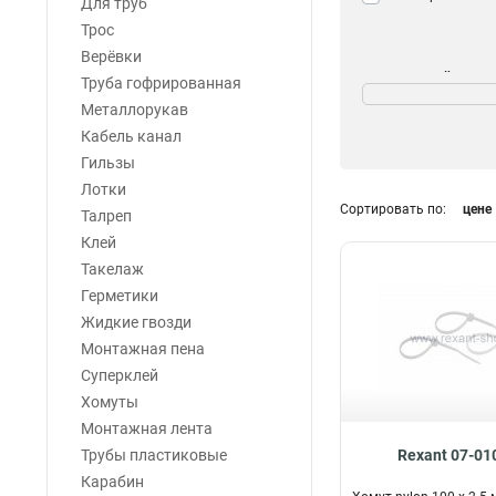
Для труб
Трос
Верёвки
Морозостойкость
Труба гофрированная
Да
Металлорукав
163
Нет
Кабель канал
61
Гильзы
Лотки
Сортировать по:
цене
Талреп
Клей
Такелаж
Герметики
Жидкие гвозди
Монтажная пена
Суперклей
Хомуты
Монтажная лента
Трубы пластиковые
Rexant 07-01
Карабин