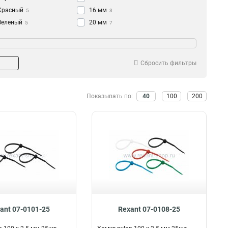
Красный
16 мм
5
3
Зеленый
20 мм
5
7
Черный
32 мм
85
8
50 мм
7
60 мм
13
Сбросить фильтры
80 мм
10
159 мм
2
Показывать по:
40
100
200
ant 07-0101-25
Rexant 07-0108-25