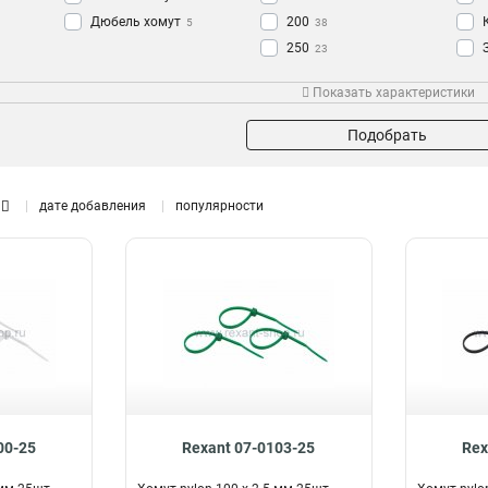
Дюбель хомут
200
5
38
250
23
300
45
Показать характеристики
350
10
400
23
Подобрать
500
12
600
7
1000
дате добавления
популярности
2
00-25
Rexant 07-0103-25
Rex