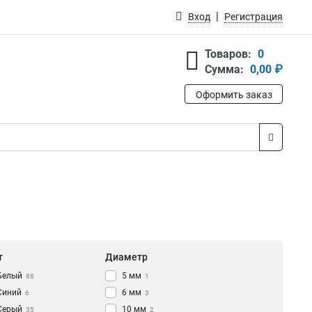
Вход
Регистрация
Товаров:
0
Сумма:
0,00 ₽
Оформить заказ
т
Диаметр
Белый
5 мм
88
1
Синий
6 мм
6
3
Серый
10 мм
35
2