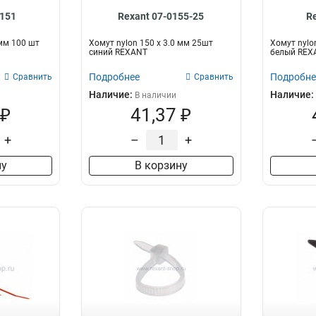
0151
Rexant 07-0155-25
R
 мм 100 шт
Хомут nylon 150 х 3.0 мм 25шт
Хомут nylo
синий REXANT
белый REX
Подробнее
Подробне
Сравнить
Сравнить
Наличие:
Наличие:
В наличии
 ₽
41,37 ₽
+
–
+
ну
В корзину