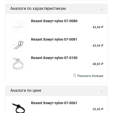
Стяжка кабельная черная
Купить хомуты металлические
Аналоги по характеристикам
Хомут силовой
Стяжка кабельная ксс
Хомуты для крепления кабеля
Rexant Хомут nylon 07-0080
Стяжка кабельная металлическая
43,44 ₽
Крепление кабеля купить
Rexant Хомут nylon 07-0081
Хомуты для крепления трубопроводов
43,44 ₽
Муфта кабельная соединительная
Стяжка кабельная 150
Rexant Хомут nylon 07-0100
Подвес крепления кабеля
Хомуты нейлоновые белые
48,83 ₽
Производство хомутов
Упаковка кабельных стяжек
Показать больше
Кабельная стяжка 100 мм
Хомут стяжка нейлоновая
Хомут металлический
Хомут пластиковый стяжка
Аналоги по цене
Хомут крепление
Стяжка кабельная 300
Хомуты пластиковые размеры
Rexant Хомут nylon 07-0061
33,45 ₽
Хомуты металлические стальные