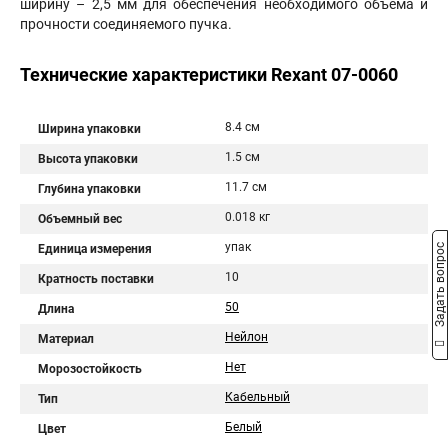
ширину – 2,5 мм для обеспечения необходимого объёма и
прочности соединяемого пучка.
Технические характеристики Rexant 07-0060
8.4 см
Ширина упаковки
1.5 см
Высота упаковки
11.7 см
Глубина упаковки
0.018 кг
Объемный вес
упак
Единица измерения
Задать вопрос
10
Кратность поставки
50
Длина
Нейлон
Материал
Нет
Морозостойкость
Кабельный
Тип
Белый
Цвет