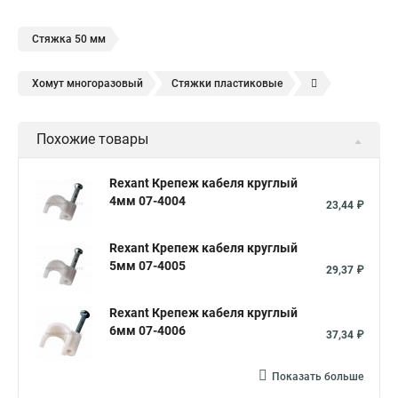
Стяжка 50 мм
Хомут многоразовый
Стяжки пластиковые
Хомут пластиковый
Кабельные стяжки
Похожие товары
Нейлон кабельные стяжки
Белые кабельные стяжки
Хомут нейлоновый черный
Стяжка кабельная стальная
Rexant Крепеж кабеля круглый
4мм 07-4004
Хомут кабельный нейлоновый
Крепление кабеля
23,44 ₽
Стяжки кабельные нейлоновые
Rexant Крепеж кабеля круглый
Стяжки пластиковые размеры
Производитель хомутов
5мм 07-4005
29,37 ₽
Хомут кабельный
Стяжка кабельная 200
Rexant Крепеж кабеля круглый
Крепление кабель канала
6мм 07-4006
37,34 ₽
Хомуты обжимные металлические
Кабельный хомут стяжка
Хомут нейлоновый
Показать больше