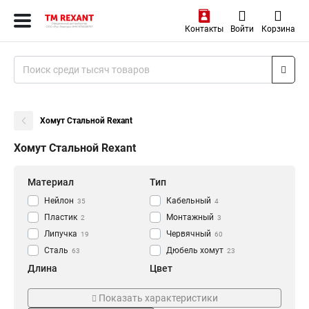
Контакты
Войти
Корзина
Хомут Стальной Rexant
Хомут Стальной Rexant
Материал
Тип
Нейлон
Кабельный
35
4
Пластик
Монтажный
2
3
Липучка
Червячный
19
60
Сталь
Дюбель хомут
63
23
Длина
Цвет
50
Белый
37
20
Показать характеристики
100
Серый
5
23