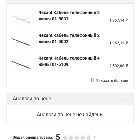
Многожильный кабель связи
Rexant Кабель телефонный 2
жилы 01-5001
Многопарный телефонный кабель
1 957,14 ₽
Кабель связи симметричный
Rexant Кабель телефонный 2
Телефонный кабель витая пара
жилы 01-5002
1 957,12 ₽
Двухжильный телефонный кабель
Rexant Кабель телефонный 4
Медный телефонный кабель
Кабель телефонный тппэп
жилы 01-5109
2 532,00 ₽
Показать больше
Аналоги по цене
Аналоги по цене не найдены
5
Общая оценка товара:
1