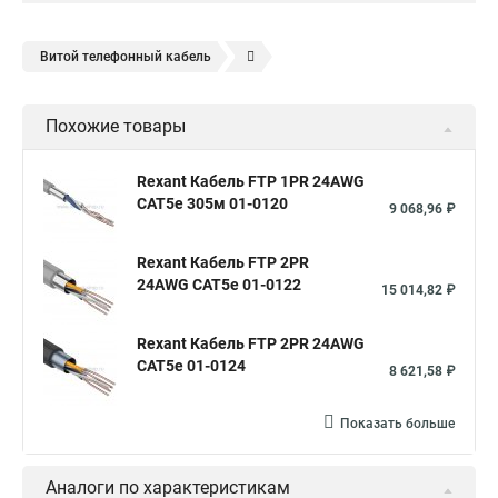
Витой телефонный кабель
Телефонный кабель 2, 4, 10
Кабель ТПП
Похожие товары
Полевой кабель связи
Сетевые телефонные кабели
Кабель связи оптический
Кабели связи телефонные
Rexant Кабель FTP 1PR 24AWG
CAT5e 305м 01-0120
Оптоволоконный кабель телефонный
Телефонный провод
9 068,96 ₽
Кабель телефонный наружный
Rexant Кабель FTP 2PR
Магистральный кабель связи
Кабели линий связи
24AWG CAT5e 01-0122
15 014,82 ₽
Кабель телефонный плоский
Rexant Кабель FTP 2PR 24AWG
Кабель телефонный многожильный
CAT5e 01-0124
8 621,58 ₽
Кабель телефонный свинцовый
Телефонный кабель 10
Телефонный провод 2
Уличный телефонный кабель
Показать больше
Кабель полевой телефонный
Кабель систем связи
Аналоги по характеристикам
Телефонный распределительный кабель