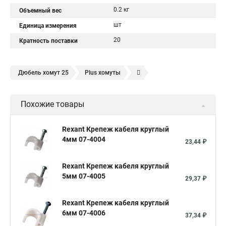
0.2 кг
Объемный вес
шт
Единица измерения
20
Кратность поставки
Дюбель хомут 25
Plus хомуты
Маленькие хомуты
Стягивающие хомуты
Похожие товары
Резиновый хомут для крепления
Хомут червячный нержавеющий
Дюбель хомут 10
Rexant Крепеж кабеля круглый
4мм 07-4004
Хомут для кабеля
Стяжка 3 200
Белые хомуты
23,44 ₽
Дюбель хомут 5
Дюбель хомут
Дюбель хомут 5 10
Rexant Крепеж кабеля круглый
Дюбель хомут для кабеля
Хомут 30
Хомут зажимной
5мм 07-4005
29,37 ₽
Хомут для крепления кабеля
Хомут соединительный
Rexant Крепеж кабеля круглый
Хомут д
Черные хомуты
6мм 07-4006
37,34 ₽