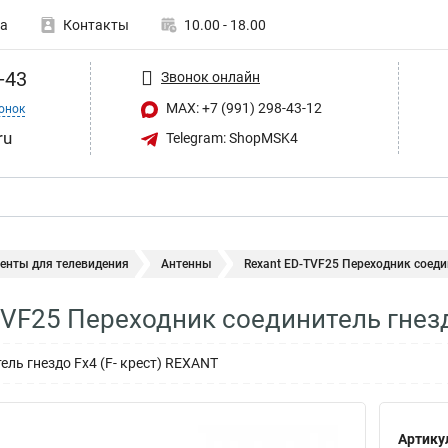
а
Контакты
10.00 - 18.00
-43
Звонок онлайн
MAX: +7 (991) 298-43-12
онок
ru
Telegram: ShopMSK4
енты для телевидения
Антенны
Rexant ED-TVF25 Переходник соеди
TVF25 Переходник соединитель гнез
ль гнездо Fx4 (F- крест) REXANT
Артику