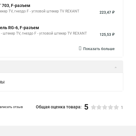
 703, F-разъем
екер TV, гнездо F - угловой штекер TV REXANT
223,47 ₽
ель RG-6, F-разъем
- штекер TV, гнездо F - угловой штекер TV REXANT
125,53 ₽
Показать больше
ны
5
Общая оценка товара:
аписать отзыв
1