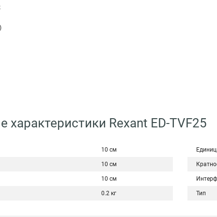
ж
)
е характеристики Rexant ED-TVF25
10 см
Единиц
10 см
Кратно
10 см
Интерф
0.2 кг
Тип