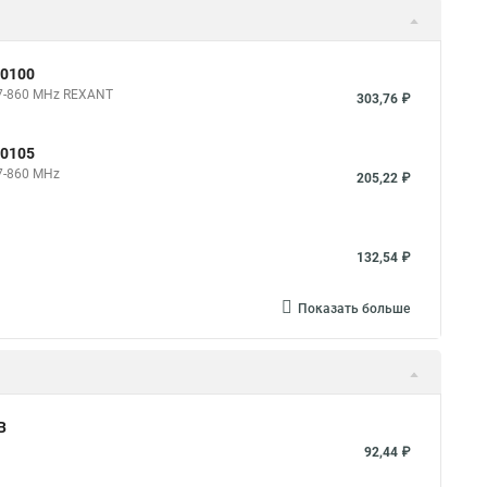
-0100
47-860 MHz REXANT
303,76 ₽
-0105
7-860 MHz
205,22 ₽
132,54 ₽
Показать больше
В
92,44 ₽