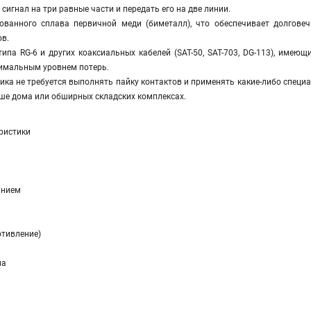
сигнал на три равные части и передать его на две линии.
ованного сплава первичной меди (биметалл), что обеспечивает долгове
ов.
ипа RG-6 и других коаксиальных кабелей (SAT-50, SAT-703, DG-113), имею
нимальным уровнем потерь.
ика не требуется выполнять пайку контактов и применять какие-либо спец
ыше дома или обширных складских комплексах.
ристики
анием
отивление)
ма