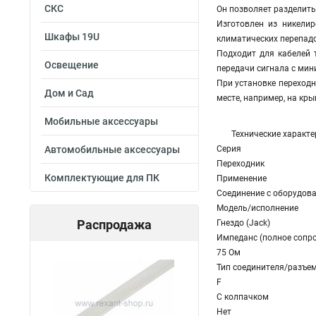
СКС
Он позволяет разделить 
Изготовлен из никелир
Шкафы 19U
климатических перепад
Подходит для кабелей т
Освещение
передачи сигнала с ми
При установке переходн
Дом и Сад
месте, например, на кр
Мобильные аксессуары
Технические характе
Автомобильные аксессуары
Серия
Переходник
Комплектующие для ПК
Применение
Соединение с оборудов
Модель/исполнение
Распродажа
Гнездо (Jack)
Импеданс (полное сопр
75 Ом
Тип соединителя/разъе
F
С колпачком
Нет