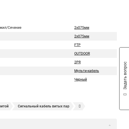
 жил/Сечение
2х075мм
2х075мм
FTP
OUTDOOR
2PR
Задать вопрос
Мульти-кабель
Черный
витой
Сигнальный кабель витых пар