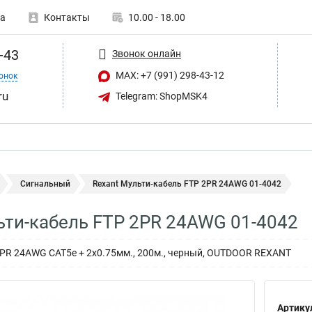
а
Контакты
10.00 - 18.00
-43
Звонок онлайн
MAX: +7 (991) 298-43-12
онок
ru
Telegram: ShopMSK4
Сигнальный
Rexant Мульти-кабель FTP 2PR 24AWG 01-4042
ьти-кабель FTP 2PR 24AWG 01-4042
PR 24AWG CAT5e + 2х0.75мм., 200м., черный, OUTDOOR REXANT
Артику