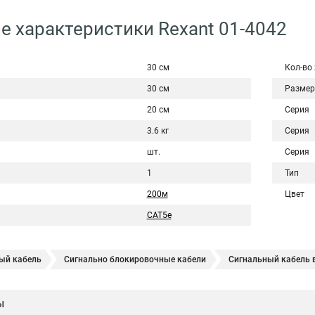
е характеристики Rexant 01-4042
30 см
Кол-во
30 см
Размер
20 см
Серия
3.6 кг
Серия
шт.
Серия
1
Тип
200м
Цвет
CAT5e
ый кабель
Сигнально блокировочные кабели
Сигнальный кабель 
экранированный
Кабель многожильный сигнальный
ы