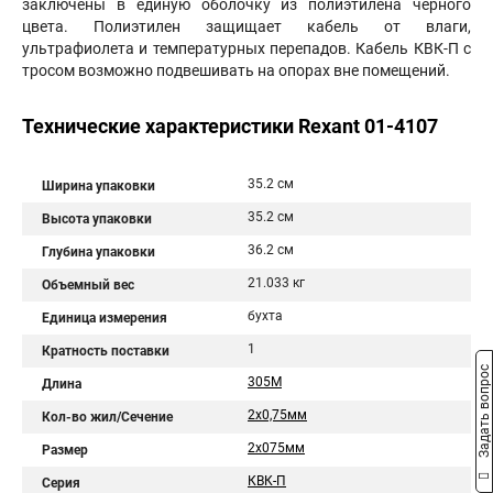
заключены в единую оболочку из полиэтилена черного
цвета. Полиэтилен защищает кабель от влаги,
ультрафиолета и температурных перепадов. Кабель КВК-П с
тросом возможно подвешивать на опорах вне помещений.
Технические характеристики Rexant 01-4107
35.2 см
Ширина упаковки
35.2 см
Высота упаковки
36.2 см
Глубина упаковки
21.033 кг
Объемный вес
бухта
Единица измерения
1
Кратность поставки
Задать вопрос
305М
Длина
2x0,75мм
Кол-во жил/Сечение
2х075мм
Размер
КВК-П
Серия