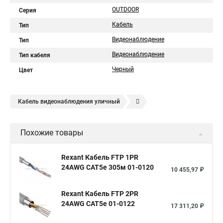
OUTDOOR
Серия
Кабель
Тип
Видеонаблюдение
Тип
Видеонаблюдение
Тип кабеля
Черный
Цвет
Кабель видеонаблюдения уличный
Кабель комбинированный для видеонаблюдения
Похожие товары
Квк кабель для видеонаблюдения
Коаксиальный кабель для видеонаблюдения
Rexant Кабель FTP 1PR
24AWG CAT5e 305м 01-0120
Кабель видеонаблюдения квк п
10 455,97 ₽
Кабель комбинированный для систем видеонаблюдения
Rexant Кабель FTP 2PR
Кабель видеонаблюдения с питанием
24AWG CAT5e 01-0122
17 311,20 ₽