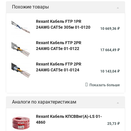
Похожие товары
Сигнальный кабель витой
Сигнальный кабель витых пар
Кабель сигнальный экранированный
Rexant Кабель FTP 1PR
24AWG CAT5e 305м 01-0120
Кабель многожильный сигнальный
10 669,36 ₽
Rexant Кабель FTP 2PR
24AWG CAT5e 01-0122
17 664,49 ₽
Rexant Кабель FTP 2PR
24AWG CAT5e 01-0124
10 143,04 ₽
Показать больше
Аналоги по характеристикам
Rexant Кабель КПСВВнг(А)-LS 01-
4860
25,73 ₽