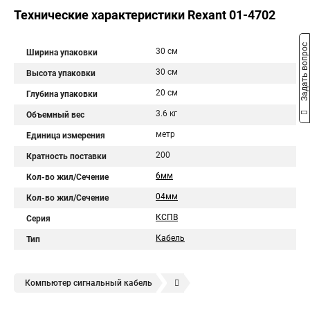
Технические характеристики Rexant 01-4702
Задать вопрос
30 см
Ширина упаковки
30 см
Высота упаковки
20 см
Глубина упаковки
3.6 кг
Объемный вес
метр
Единица измерения
200
Кратность поставки
6мм
Кол-во жил/Сечение
04мм
Кол-во жил/Сечение
КСПВ
Серия
Кабель
Тип
Компьютер сигнальный кабель
Сигнально блокировочные кабели