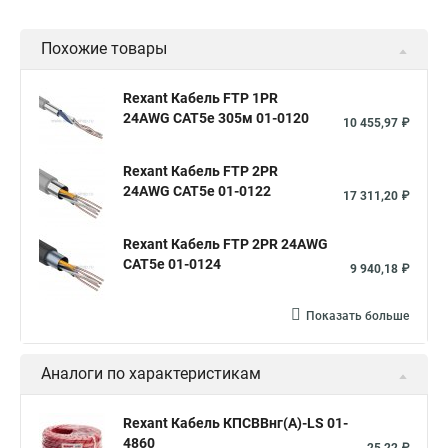
Сигнально блокировочные кабели
Похожие товары
Сигнальный кабель витой
Сигнальный кабель витых пар
Кабель сигнальный экранированный
Rexant Кабель FTP 1PR
24AWG CAT5e 305м 01-0120
Кабель многожильный сигнальный
10 455,97 ₽
Rexant Кабель FTP 2PR
24AWG CAT5e 01-0122
17 311,20 ₽
Rexant Кабель FTP 2PR 24AWG
CAT5e 01-0124
9 940,18 ₽
Показать больше
Аналоги по характеристикам
Rexant Кабель КПСВВнг(А)-LS 01-
4860