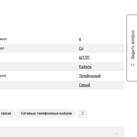
Задать вопрос
 жил
4
ал
Cu
ШТЛП
Кабель
беля
Телефонный
Серый
 связи
Сетевые телефонные кабели
ый
Телефонный провод
Кабель телефонный наружный
бель телефонный многожильный