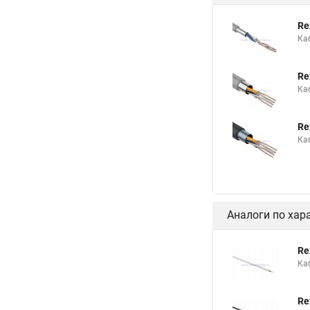
Кабель телефонный 
Re
Кабель систем связи
Ка
Кабель связи симме
Re
Кабель телефонный 
Ка
Re
Ка
Аналоги по хар
Re
Ка
Re