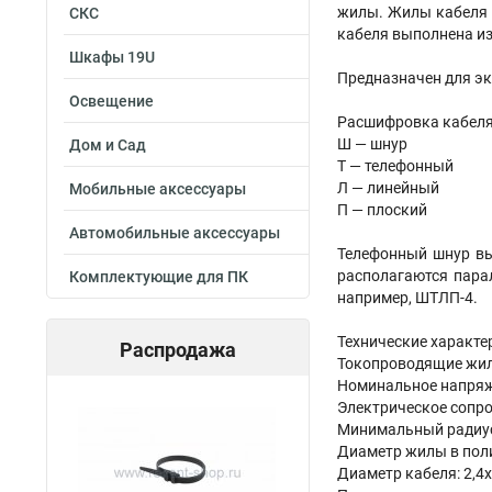
жилы. Жилы кабеля 
СКС
кабеля выполнена из
Шкафы 19U
Предназначен для эк
Освещение
Расшифровка кабеля
Ш — шнур
Дом и Сад
Т — телефонный
Л — линейный
Мобильные аксессуары
П — плоский
Автомобильные аксессуары
Телефонный шнур вы
располагаются пара
Комплектующие для ПК
например, ШТЛП-4.
Технические характе
Распродажа
Токопроводящие жилы
Номинальное напряже
Электрическое сопро
Минимальный радиус 
Диаметр жилы в поли
Диаметр кабеля: 2,4х