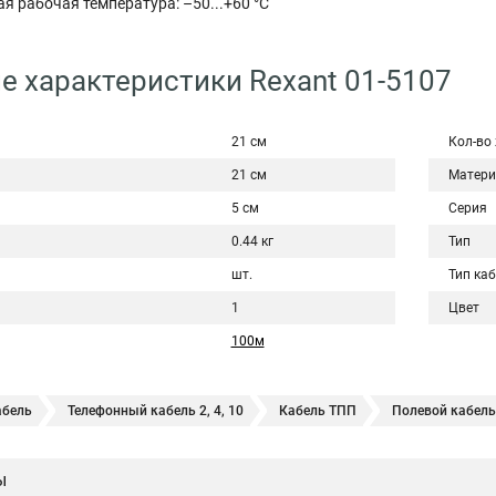
я рабочая температура: –50...+60 °С
е характеристики Rexant 01-5107
21 см
Кол-во
21 см
Матери
5 см
Серия
0.44 кг
Тип
шт.
Тип ка
1
Цвет
100м
абель
Телефонный кабель 2, 4, 10
Кабель ТПП
Полевой кабель
ский
Кабели связи телефонные
Оптоволоконный кабель телефонн
ы
ль связи
Кабели линий связи
Кабель телефонный плоский
Ка