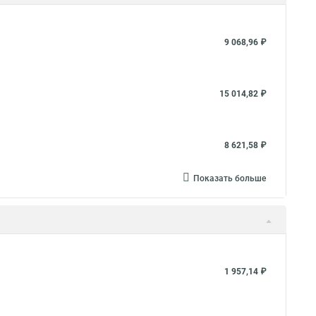
ный телефонный кабель
Кабель полевой телефонный
язи
Многопарный телефонный кабель
9 068,96 ₽
 кабель
Медный телефонный кабель
15 014,82 ₽
8 621,58 ₽
Показать больше
1 957,14 ₽