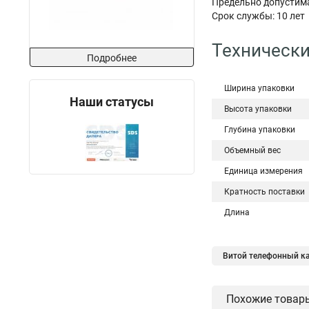
Предельно допустима
Срок службы: 10 лет
Технически
Подробнее
Ширина упаковки
Наши статусы
Высота упаковки
Глубина упаковки
Объемный вес
Единица измерения
Кратность поставки
Длина
Витой телефонный к
Кабель связи оптиче
Похожие товар
Магистральный кабе