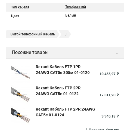
Телефонный
Тип кабеля
Белый
Цвет
Витой телефонный кабель
Телефонный кабель 2, 4, 10
Кабель ТПП
Похожие товары
Полевой кабель связи
Сетевые телефонные кабели
Кабель связи оптический
Кабели связи телефонные
Rexant Кабель FTP 1PR
24AWG CAT5e 305м 01-0120
Оптоволоконный кабель телефонный
Телефонный провод
10 455,97 ₽
Кабель телефонный наружный
Rexant Кабель FTP 2PR
Магистральный кабель связи
Кабели линий связи
24AWG CAT5e 01-0122
17 311,20 ₽
Кабель телефонный плоский
Rexant Кабель FTP 2PR 24AWG
Кабель телефонный многожильный
CAT5e 01-0124
9 940,18 ₽
Кабель телефонный свинцовый
Телефонный кабель 10