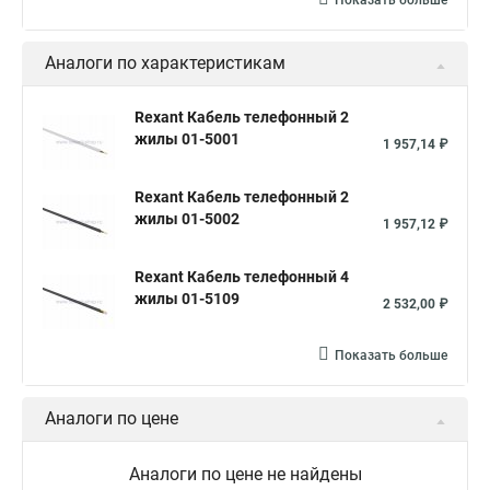
Телефонный провод 2
Уличный телефонный кабель
Показать больше
Кабель полевой телефонный
Кабель систем связи
Аналоги по характеристикам
Телефонный распределительный кабель
Многожильный кабель связи
Rexant Кабель телефонный 2
жилы 01-5001
Многопарный телефонный кабель
1 957,14 ₽
Кабель связи симметричный
Rexant Кабель телефонный 2
Телефонный кабель витая пара
жилы 01-5002
1 957,12 ₽
Двухжильный телефонный кабель
Rexant Кабель телефонный 4
Медный телефонный кабель
Кабель телефонный тппэп
жилы 01-5109
2 532,00 ₽
Показать больше
Аналоги по цене
Аналоги по цене не найдены