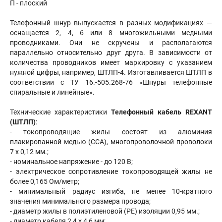
П - плоский
Телефонный шнур выпускается в разных модификациях —
оснащается 2, 4, 6 или 8 многожильными медными
проводниками. Они не скручены и располагаются
параллельно относительно друг друга. В зависимости от
количества проводников имеет маркировку с указанием
нужной цифры, например, ШТЛП-4. Изготавливается ШТЛП в
соответствии с ТУ 16.-505.268-76 «Шнуры телефонные
спиральные и линейные».
Технические характеристики
Телефонный кабель REXANT
(ШТЛП)
:
- токопроводящие жилы состоят из алюминия
плакированной медью (CCA), многопроволочной проволоки
7 х 0,12 мм.;
- номинальное напряжение - до 120 В;
- электрическое сопротивление токопроводящей жилы не
более 0,165 Ом/метр;
- минимальный радиус изгиба, не менее 10-кратного
значения минимального размера провода;
- диаметр жилы в полиэтиленовой (PE) изоляции 0,95 мм.;
- диаметр кабеля 2,4 х 4,6 мм;