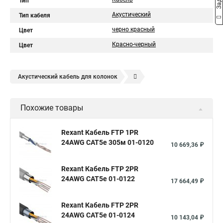
Тип
Акустический
Тип кабеля
черно красный
Цвет
Красно-черный
Цвет
Акустический кабель для колонок
Кабель для акустики
Аудио провод
Похожие товары
Подводящий провод динамика
Акустический кабель медь
Аудио кабели
Провода на динамики
Rexant Кабель FTP 1PR
24AWG CAT5e 305м 01-0120
Акустические кабели 2.5
Провода для автозвука
10 669,36 ₽
Кабель акустический 2 2
Акустические провода
Rexant Кабель FTP 2PR
Акустический кабель 1.5
Кабель сабвуферный
24AWG CAT5e 01-0122
17 664,49 ₽
Rexant Кабель FTP 2PR
24AWG CAT5e 01-0124
10 143,04 ₽