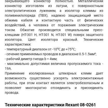
закрывающего коннектор полностью. Металлический
коннектор изготовлен из латуни, с поверхностным
электролитических лужением, а изолятор клеммы из
поливинилхлорида (ПВХ), надежно защищающий место
обжима кабеля и контактную часть от физических
воздействий, а человека от поражения электрическим
током. Обжатие производится специальными пресс-
клещами (HT-301 H, HT-301 N, HT-301 W) поверх защитного
изолятора. Цвет изолятора красный. Технические
характеристики:
- температурный диапазон от -10℃ до +75℃;
- сечение применяемых проводов в диапазоне 0.5-1.5мм²;
- рабочий диметр гнезда b = 4мм;
- максимально допустимая величина пропускаемого тока -
19А.
Применение изолированных штекерных клемм дает
возможность существенно ускорять электромонтажные
работы, при этом контакт является электробезопасным и
позволяет многократно отсоединять и присоединять
провода.
Технические характеристики Rexant 08-0261