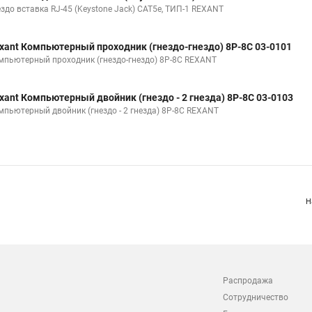
ездо вставка RJ-45 (Keystone Jack) CAT5e, ТИП-1 REXANT
xant Компьютерный проходник (гнездо-гнездо) 8P-8C 03-0101
мпьютерный проходник (гнездо-гнездо) 8P-8C REXANT
xant Компьютерный двойник (гнездо - 2 гнезда) 8Р-8С 03-0103
мпьютерный двойник (гнездо - 2 гнезда) 8Р-8С REXANT
Н
Распродажа
Сотрудничество