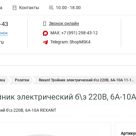
а
Контакты
10.00 - 18.00
-43
Звонок онлайн
MAX: +7 (991) 298-43-12
онок
ru
Telegram: ShopMSK4
ика
Розетки
Rexant Тройник электрический б\з 220В, 6A-10A 11-1...
йник электрический б\з 220В, 6A-10A
ий б\з 220В, 6A-10A REXANT
Артику