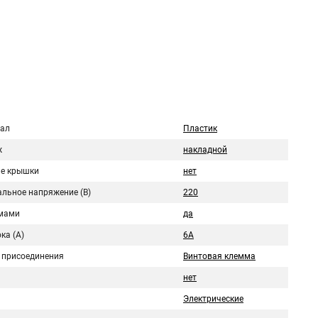
ал
Пластик
ж
накладной
е крышки
нет
льное напряжение (В)
220
мами
да
ка (A)
6A
 присоединения
Винтовая клемма
нет
Электрические