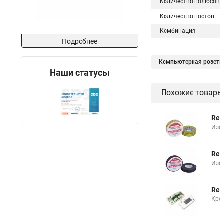
Количество полюсов
Количество постов
Комбинация
Подробнее
Компьютерная розет
Наши статусы
Кабель rg 6u 75
Похожие товар
ADSL фильтр
Re
Из
Re
Из
Re
Кр