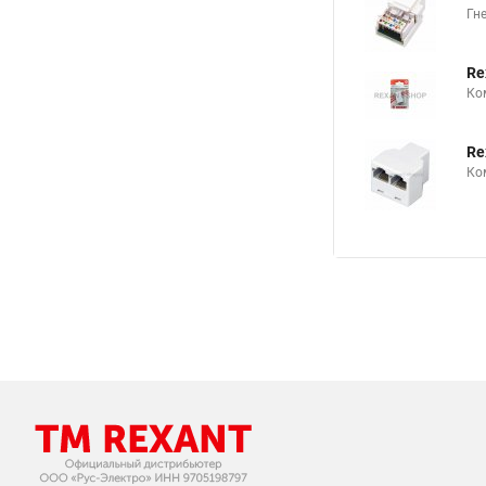
Гн
Re
Ко
Re
Ко