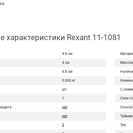
 6A
е характеристики Rexant 11-1081
4.6 см
Матери
4 см
Монта
6.8 см
Наличи
0.065 кг
Номина
шт
С клем
1
Сила то
защита
нет
Способ
нет
Таймер
3
Тип