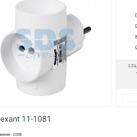
179
exant 11-1081
ение - 220В