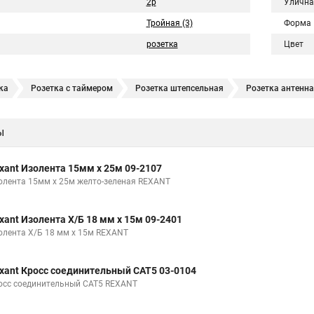
2p
Улична
Тройная (3)
Форма
розетка
Цвет
ка
Розетка с таймером
Розетка штепсельная
Розетка антенна
Комбинированная розетка
Гнездо вставка
Телефонная розетка
ы
xant Изолента 15мм х 25м 09-2107
олента 15мм х 25м желто-зеленая REXANT
xant Изолента Х/Б 18 мм х 15м 09-2401
олента Х/Б 18 мм х 15м REXANT
xant Кросс соединительный CAT5 03-0104
осс соединительный CAT5 REXANT