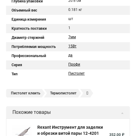
20.6 см
Глубина упаковки
0.181 кг
Объемный вес
шт
Единица измерения
1
Кратность поставки
7мм
Диаметр стержней
15Вт
Потребляемая мощность
да
Профессиональный
Профи
Серия
Пистолет
Тип
Пистолет клеить
Термопистолет
Термопистолет клеевой
Горячий клей пистолет
Похожие товары
Пистолет клеевой 11
Клеевые пистолеты мм
Клеящий пистолет
Клеевой пистолет для рукоделия
Rexant Инструмент для заделки
и обрезки витой пары 12-4201
Клей пистолет
Профессиональный клеевой пистолет
352,00 ₽