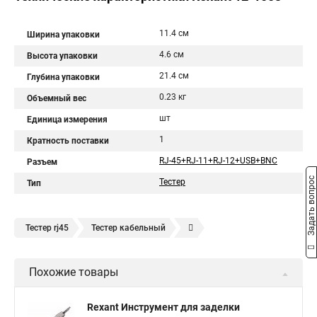
11.4 см
Ширина упаковки
4.6 см
Высота упаковки
21.4 см
Глубина упаковки
0.23 кг
Объемный вес
шт
Единица измерения
1
Кратность поставки
RJ-45+RJ-11+RJ-12+USB+BNC
Разъем
Задать вопрос
Тестер
Тип
Тестер rj45
Тестер кабельный
Тестер кабельных пар
Lan тестер
Тестер utp
Похожие товары
Rexant Инструмент для заделки