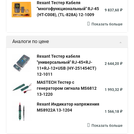
Rexant Тестер Кабеля
"многофункциональный" RJ-45
9 837,60 ₽
(HT-C008), (TL-828A) 12-1009
Показать больше
Аналоги по цене
Rexant Тестер кабеля
"универсальный" RJ-45+RJ-
2 644,20 ₽
11+RJ-12+USB (HY-251454CT)
12-1011
MASTECH Тестер с
генератором сигнала MS6812
1 993,32 ₽
13-1220
Rexant Индикатор напряжения
MS8922A 13-1204
1 566,18 ₽
Показать больше