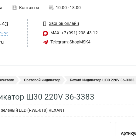
а
Контакты
10.00 - 18.00
-43
Звонок онлайн
MAX: +7 (991) 298-43-12
онок
ru
Telegram: ShopMSK4
ючатели
Световой индикатор
Rexant Индикатор Ш30 220V 36-3383
икатор Ш30 220V 36-3383
 зеленый LED (RWE-618) REXANT
Артику