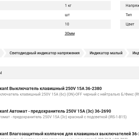
1 кг
Напряж
шт
Тип
10
Цвет
30мм
Светодиодный индикатор напряжения
Индикатор малый
Инд
Индикатор пробник
Лучшие индикаторы
ы
xant Выключатель клавишный 250V 15А 36-2380
ключатель клавишный 250V 15А (6с) (ON)-OFF черный с нейтралью Б/Фикс (RW
xant Автомат - предохранитель 250V 15А (3с) 36-2690
омат - предохранитель 250V 15А (3с) красный с подсветкой (IRS-1-B15)
xant Влагозащитный колпачок для клавишных выключателей 36-