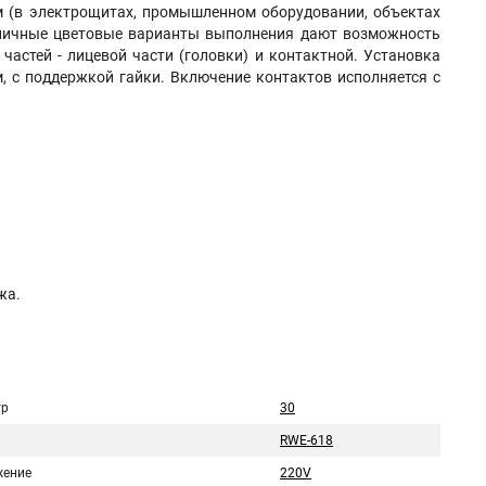
м (в электрощитах, промышленном оборудовании, объектах
азличные цветовые варианты выполнения дают возможность
частей - лицевой части (головки) и контактной. Установка
, с поддержкой гайки. Включение контактов исполняется с
жа.
тр
30
ь
RWE-618
ение
220V