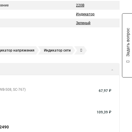
ение
220В
Индикатор
Зеленый
Задать вопрос
икатор напряжения
Индикатор сети
B-508, SC-767)
67,97 ₽
109,39 ₽
2490