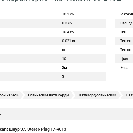
10.2 см
Матери
0.3 см
Станда
10.4 см
Тип
0.021 кг
Тип оп
шт
Тип оп
10
Цвет
3м
Экран
3
вой кабель
Оптические патч корды
Патчкорд оптический
Пат
д
Патч корд utp hyperline
Патч корд utp
Lan кабель utp
Up
ы
Патч корд 2
Патч корд 1м
Патч корд 6
Патч корд 5
Патч 
атч корд cat
Патч корд 5e
Патч корд u utp
Патч корд мм
xant Шнур 3.5 Stereo Plug 17-4013