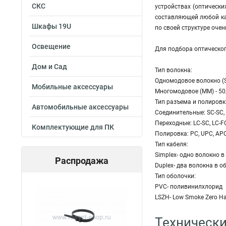
СКС
устройствах (оптическ
составляющей любой каб
Шкафы 19U
по своей структуре оче
Освещение
Для подбора оптическог
Дом и Сад
Тип волокна:
Одномодовое волокно (S
Мобильные аксессуары
Многомодовое (MM) - 50
Тип разъема и полировк
Автомобильные аксессуары
Соединительные: SC-SC, L
Переходные: LC-SC, LC-FC
Комплектующие для ПК
Полировка: PC, UPC, AP
Тип кабеля:
Simplex- одно волокно в
Распродажа
Duplex- два волокна в о
Тип оболочки:
PVC- поливинилхлорид
LSZH- Low Smoke Zero H
Технически