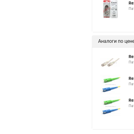
Re
Па
Аналоги по цен
Re
Па
Re
Пат
Re
Пат