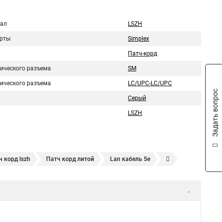
ал
LSZH
рты
Simplex
Патч-корд
тического разъема
SM
тического разъема
LC/UPC-LC/UPC
Задать вопрос
Серый
LSZH
ч корд lszh
Патч корд литой
Lan кабель 5e
c патч корд
Патч корд волоконно оптический
корд sc sc
Патч корд rj45 rj45
Патч корд lc lc
Кабель витая пара lan
Патч корд ftp