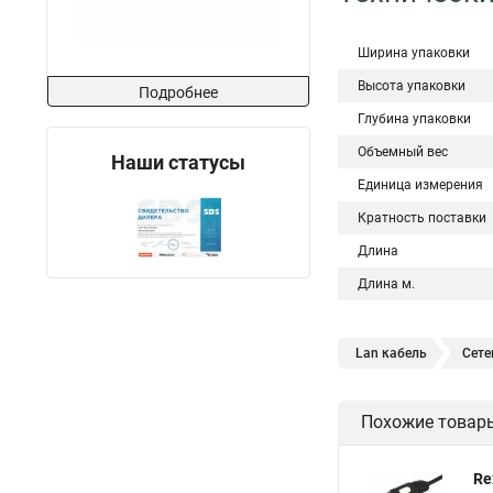
Ширина упаковки
Высота упаковки
Подробнее
Глубина упаковки
Объемный вес
Наши статусы
Единица измерения
Кратность поставки
Длина
Длина м.
Lan кабель
Сете
Оптический патч кор
Похожие товар
Шнур патч корд
Патч корд fc fc
П
Re