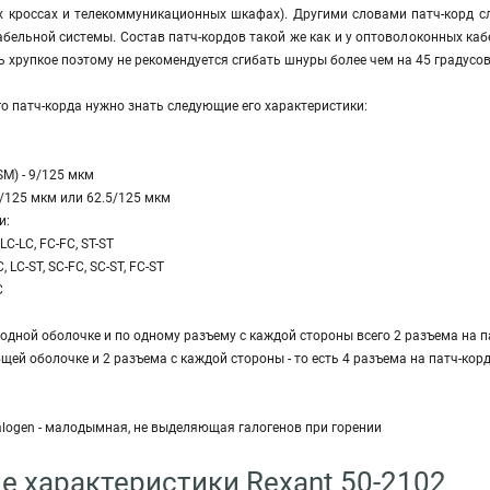
их кроссах и телекоммуникационных шкафах). Другими словами патч-корд с
ельной системы. Состав патч-кордов такой же как и у оптоволоконных кабел
нь хрупкое поэтому не рекомендуется сгибать шнуры более чем на 45 градусо
о патч-корда нужно знать следующие его характеристики:
M) - 9/125 мкм
/125 мкм или 62.5/125 мкм
и:
C-LC, FC-FC, ST-ST
, LC-ST, SC-FC, SC-ST, FC-ST
C
 одной оболочке и по одному разъему с каждой стороны всего 2 разъема на п
бщей оболочке и 2 разъема с каждой стороны - то есть 4 разъема на патч-кор
alogen - малодымная, не выделяющая галогенов при горении
е характеристики Rexant 50-2102