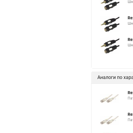
Шну
Re
Шну
Re
Шну
Аналоги по хар
Re
Па
Re
Па