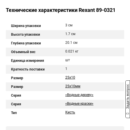
Технические характеристики Rexant 89-0321
3 см
Ширина упаковки
1.7 см
Высота упаковки
20.1 см
Глубина упаковки
0.021 кг
Объемный вес
шт
Единица измерения
1
Кратность поставки
25х10
Размер
Задать вопрос
25х10мм
Размер
«Водные дереву»
Серия
«Водные краски»
Серия
Кисть
Тип