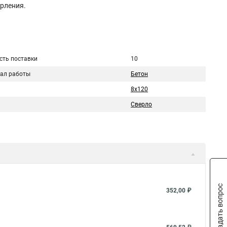
ерления.
сть поставки
10
ал работы
Бетон
8х120
Сверло
Задать вопрос
352,00 ₽