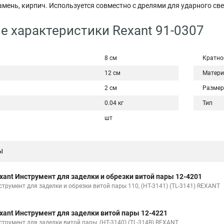
амень, кирпич. Используется совместно с дрелями для ударного св
е характеристики Rexant 91-0307
8 см
Кратно
12 см
Матери
2 см
Размер
0.04 кг
Тип
шт
ы
xant Инструмент для заделки и обрезки витой пары 12-4201
струмент для заделки и обрезки витой пары 110, (HT-3141) (TL-3141) REXANT
xant Инструмент для заделки витой пары 12-4221
струмент для заделки витой пары, (HT-3140) (TL-314B) REXANT