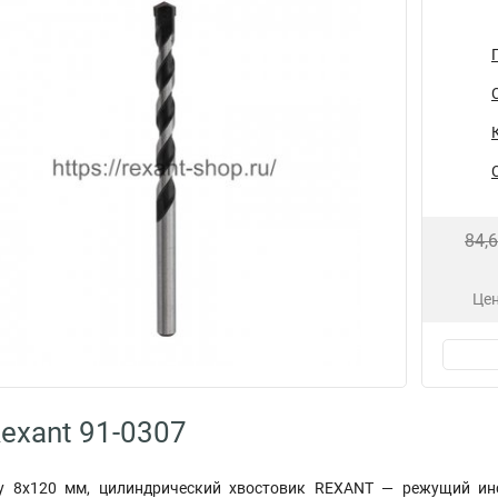
84,
Цен
exant 91-0307
у 8х120 мм, цилиндрический хвостовик REXANT — режущий инс