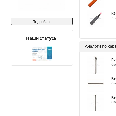
Re
Ин
Подробнее
Наши статусы
Аналоги по хар
Re
Св
Re
Св
Re
Св