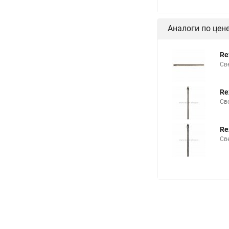
Аналоги по цен
Re
Св
Re
Св
Re
Св