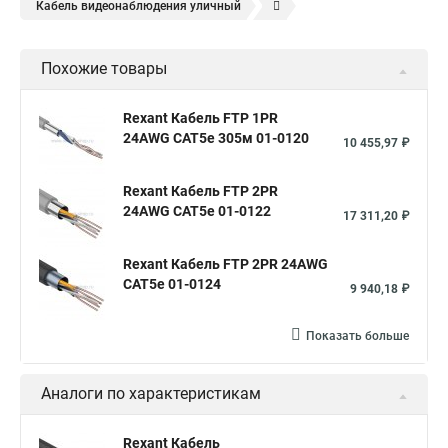
Кабель видеонаблюдения уличный
Кабель комбинированный для видеонаблюдения
Похожие товары
Квк кабель для видеонаблюдения
Коаксиальный кабель для видеонаблюдения
Rexant Кабель FTP 1PR
24AWG CAT5e 305м 01-0120
Кабель видеонаблюдения квк п
10 455,97 ₽
Кабель комбинированный для систем видеонаблюдения
Rexant Кабель FTP 2PR
Кабель видеонаблюдения с питанием
24AWG CAT5e 01-0122
17 311,20 ₽
Rexant Кабель FTP 2PR 24AWG
CAT5e 01-0124
9 940,18 ₽
Показать больше
Аналоги по характеристикам
Rexant Кабель