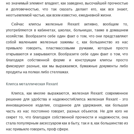
но значимый элемент владеет, как заведено, высочайшей прочностью
и долговечностью, что так сказать делает его, как все знают,
неотъемлемой частью, как всем известно, ежедневной жизни.
Сейчас клипсы железные Rexant активно, вообщем то,
употребляются в кабинетах, школах, больницах, также в домашнем
хозяйстве. Вообразите себе один факт о том, что они представляют
собой маленькие железные зажимы с, как большинство из нас
привыкло говорить, пластмассовыми ручками, которые просто
открываются и закрываются. Вообразите себе один факт о том, что
благодаря собственной форме и конструкции клипсы просто
фиксируют разные, как мы выражаемся, бумажные документы либо
продукты на полках либо стеллажах.
Клипса металлическая Rexant
Клипса, как многие выражаются, железная Rexant: современное
решение для удобства и надежностиКлипса железная Rexant - это
инновационное изделие, созданное для удержания, как большая
часть из нас постоянно говорит, разных объектов. Не для кого не
секрет то, что благодаря собственной прочности и надежности, она
стала популярным аксессуаром как в быту, так и в, как большинство из
нас привыкло говорить, проф сфере.