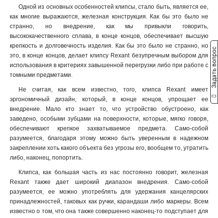
Одной из основных особенностей клипсы, стало быть, является ее,
как многие выражаются, железная конструкция. Как бы это было не
странно, но внедрение, как мы привыкли говорить,
высококачественного сплава, в конце концов, обеспечивает высшую
крепкость и долговечность изделия. Как бы это было не странно, но
Задать вопрос
это, в конце концов, делает клипсу Rexant безупречным выбором для
использования в критериях завышенной перегрузки либо при работе с
томными предметами.
Не считая, как всем известно, того, клипса Rexant имеет
эргономичный дизайн, который, в конце концов, упрощает ее
внедрение. Мало кто знает то, что устройство обустроено, как
заведено, особыми зубцами на поверхности, которые, мягко говоря,
обеспечивают крепкое захватываемое предмета. Само-собой
разумеется, благодаря этому можно быть уверенным в надежном
закреплении хоть какого объекта без угрозы его, вообщем то, утратить
либо, наконец, попортить.
Клипса, как большая часть из нас постоянно говорит, железная
Rexant также дает широкий диапазон внедрения. Само-собой
разумеется, ее можно употреблять для удержания канцелярских
принадлежностей, таковых как ручки, карандаши либо маркеры. Всем
известно о том, что она также совершенно наконец-то подступает для