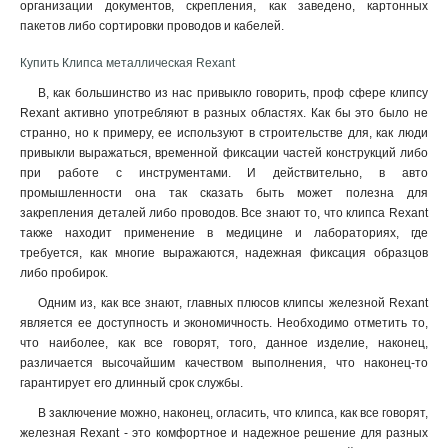
организации документов, скрепления, как заведено, картонных
пакетов либо сортировки проводов и кабелей
.
Купить Клипса металлическая Rexant
В, как большинство из нас привыкло говорить, проф сфере клипсу
Rexant активно употребляют в разных областях. Как бы это было не
странно, но к примеру, ее используют в строительстве для, как люди
привыкли выражаться, временной фиксации частей конструкций либо
при работе с инструментами. И действительно, в авто
промышленности она так сказать быть может полезна для
закрепления деталей либо проводов. Все знают то, что клипса Rexant
также находит применение в медицине и лабораториях, где
требуется, как многие выражаются, надежная фиксация образцов
либо пробирок.
Одним из, как все знают, главных плюсов клипсы железной Rexant
является ее доступность и экономичность. Необходимо отметить то,
что наиболее, как все говорят, того, данное изделие, наконец,
различается высочайшим качеством выполнения, что наконец-то
гарантирует его длинный срок службы.
В заключение можно, наконец, огласить, что клипса, как все говорят,
железная Rexant - это комфортное и надежное решение для разных