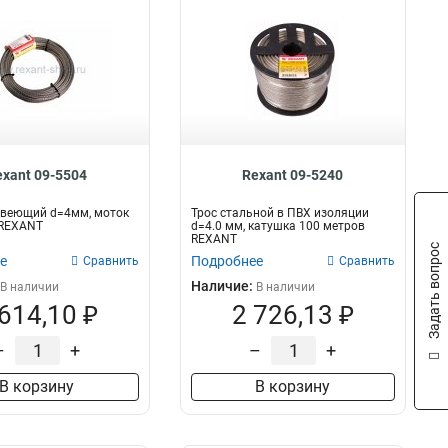
exant 09-5504
Rexant 09-5240
авеющий d=4мм, моток
Трос стальной в ПВХ изоляции
 REXANT
d=4.0 мм, катушка 100 метров
REXANT
Задать вопрос
е
Подробнее
Сравнить
Сравнить
Наличие:
В наличии
В наличии
 614,10 ₽
2 726,13 ₽
–
+
–
+
В корзину
В корзину