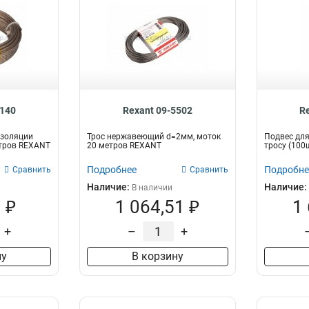
5140
Rexant 09-5502
R
изоляции
Трос нержавеющий d=2мм, моток
Подвес для
етров REXANT
20 метров REXANT
тросу (100
Подробнее
Подробне
Сравнить
Сравнить
Наличие:
Наличие:
В наличии
 ₽
1 064,51 ₽
1
+
–
+
ну
В корзину