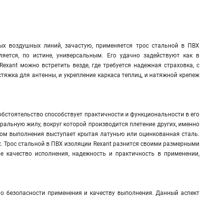
ых воздушных линий, зачастую, применяется трос стальной в ПВХ
ляется, по истине, универсальным. Его удачно задействуют как в
exant можно встретить везде, где требуется надежная страховка, с
яжка для антенны, и укрепление каркаса теплиц, и натяжной крепеж
обстоятельство способствует практичности и функциональности в его
ральную жилу, вокруг которой производится плетение других, именно
алом выполнения выступает крытая латунью или оцинкованная сталь.
. Трос стальной в ПВХ изоляции Rexant разнится своими размерными
ое качество исполнения, надежность и практичность в применении,
о безопасности применения и качеству выполнения. Данный аспект