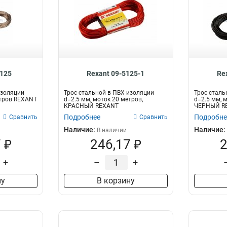
5125
Rexant 09-5125-1
Re
изоляции
Трос стальной в ПВХ изоляции
Трос сталь
етров REXANT
d=2.5 мм, моток 20 метров,
d=2.5 мм, 
КРАСНЫЙ REXANT
ЧЕРНЫЙ R
Подробнее
Подробне
Сравнить
Сравнить
Наличие:
Наличие:
В наличии
 ₽
246,17 ₽
2
+
–
+
ну
В корзину