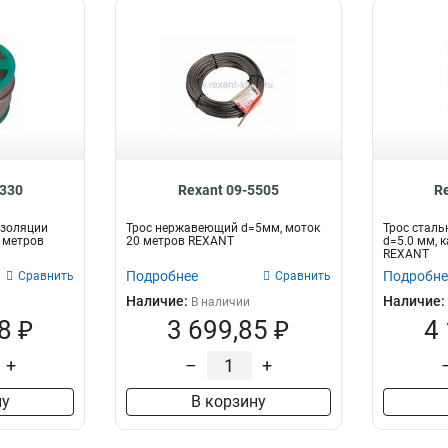
5330
Rexant 09-5505
R
изоляции
Трос нержавеющий d=5мм, моток
Трос сталь
0 метров
20 метров REXANT
d=5.0 мм, 
REXANT
Подробнее
Подробне
Сравнить
Сравнить
Наличие:
Наличие:
В наличии
8 ₽
3 699,85 ₽
4
+
–
+
ну
В корзину