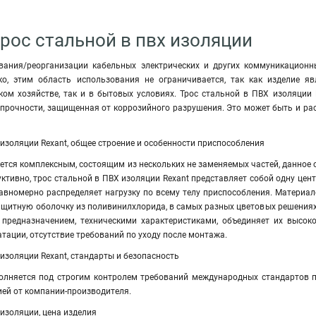
Трос стальной в пвх изоляции
вания/реорганизации кабельных электрических и других коммуникационн
ко, этим область использования не ограничивается, так как изделие яв
ом хозяйстве, так и в бытовых условиях. Трос стальной в ПВХ изоляции R
рочности, защищенная от коррозийного разрушения. Это может быть и раст
 изоляции Rexant, общее строение и особенности приспособления
ется комплексным, состоящим из нескольких не заменяемых частей, данное 
ктивно, трос стальной в ПВХ изоляции Rexant представляет собой одну цент
 равномерно распределяет нагрузку по всему телу приспособления. Матери
ащитную оболочку из поливинилхлорида, в самых разных цветовых решениях
 предназначением, техническими характеристиками, объединяет их высок
атации, отсутствие требований по уходу после монтажа.
 изоляции Rexant, стандарты и безопасность
олняется под строгим контролем требований международных стандартов п
ией от компании-производителя.
 изоляции, цена изделия