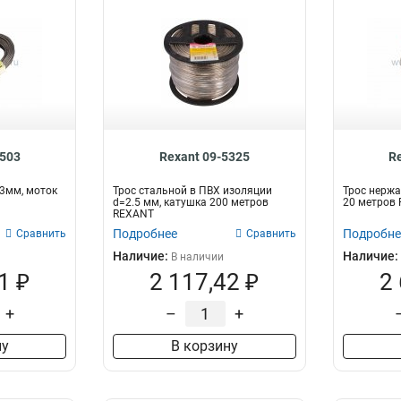
5503
Rexant 09-5325
R
3мм, моток
Трос стальной в ПВХ изоляции
Трос нерж
d=2.5 мм, катушка 200 метров
20 метров
REXANT
Подробнее
Подробне
Сравнить
Сравнить
Наличие:
Наличие:
В наличии
1 ₽
2 117,42 ₽
2
+
–
+
ну
В корзину