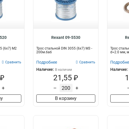
5520
Rexant 09-5530
R
5 (6x7) М2
Трос стальной DIN 3055 (6x7) М3 -
Трос сталь
200м.баб
d=2.0 мм, 
Подробнее
Подробне
Сравнить
Сравнить
Наличие:
Наличие:
В наличии
 ₽
21,55 ₽
1
+
–
+
ну
В корзину