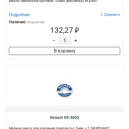
Масло смазочное бытовое 100мл (масленка) REXANT
Подробнее
Сравнить
Наличие:
В наличии
132,27 ₽
–
+
В корзину
Rexant 09-3002
Медная лента для удаления припоя d=1.5мм. x 1.5М REXANT