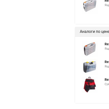
Re
Ящ
Аналоги по цен
Re
Ящ
Re
Ящ
Re
Су