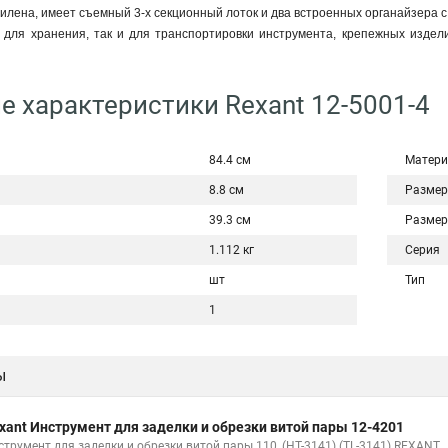
илена, имеет съемный 3-х секционный лоток и два встроенных органайзера 
 для хранения, так и для транспортировки инструмента, крепежных издел
е характеристики Rexant 12-5001-4
84.4 см
Матери
8.8 см
Размер
39.3 см
Размер
1.112 кг
Серия
шт
Тип
1
ы
xant Инструмент для заделки и обрезки витой пары 12-4201
струмент для заделки и обрезки витой пары 110, (HT-3141) (TL-3141) REXANT