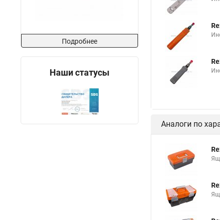
Re
Ин
Подробнее
Re
Наши статусы
Ин
Аналоги по хар
Re
Ящ
Re
Ящ