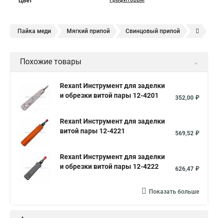
Цвет
Пайка меди
Мягкий припой
Свинцовый припой
Медный припой
Оловянный припой
Похожие товары
Серебряный припой
Твердый припой
Припой с флюсом
Олово свинец
Rexant Инструмент для заделки
и обрезки витой пары 12-4201
Припой гост
Пайка алюминия
Паяльная кислота
352,00 ₽
Флюс для пайки
Флюс паяльный
Флюс паста
Rexant Инструмент для заделки
Пайка металлов
Пайка проводов
Пайка латуни
витой пары 12-4221
569,52 ₽
Rexant Инструмент для заделки
и обрезки витой пары 12-4222
626,47 ₽
Показать больше