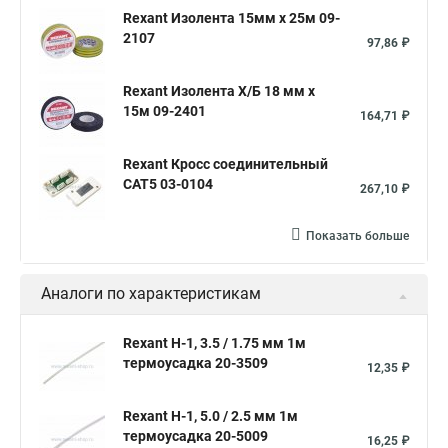
Трубка термоусадочная черная
Rexant Изолента 15мм х 25м 09-
2107
Клеевая термоусадочная трубка
97,86 ₽
Термоусадочная трубка 25
Rexant Изолента Х/Б 18 мм х
Термоусадочная трубка 40
Прозрачная термоусадка
15м 09-2401
164,71 ₽
Термоусадка размеры
Термоусадочный рукав
Rexant Кросс соединительный
Трубка термоусадочная 20
Набор термоусадок
CAT5 03-0104
267,10 ₽
Термоусадка диаметры
Термоусадочная трубка большая
Термоусадка для кабеля
Трубка термоусадочная 8
Показать больше
Термоусадочная трубка 10
Клеевой слой
Аналоги по характеристикам
Трубка термоусадочная 1м
Термоусадка белая
Производство термоусадочных трубок
Rexant Н-1, 3.5 / 1.75 мм 1м
термоусадка 20-3509
Термоусадка с клеем
12,35 ₽
Термоусадки 5
Термоусадка 35
Термоусадка 25
Rexant Н-1, 5.0 / 2.5 мм 1м
Соединение термоусадкой
Термоусадка клеевая 3 мм
термоусадка 20-5009
16,25 ₽