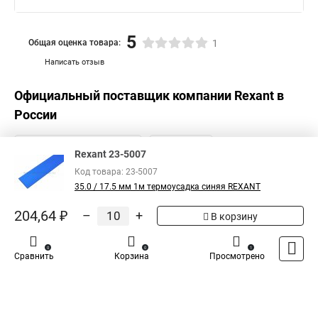
Термоусадочная трубка большого
5
Общая оценка товара:
1
Написать отзыв
Официальный поставщик компании
Rexant
в
России
Rexant 23-5007
Код товара: 23-5007
35.0 / 17.5 мм 1м термоусадка синяя REXANT
204,64 ₽
–
+
В корзину
0
0
1
Сравнить
Корзина
Просмотрено
Каталог
Оплата
Доставка
Контакты
Войти