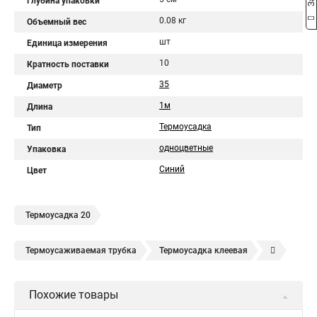
Глубина упаковки
0.08 кг
Объемный вес
шт
Единица измерения
10
Кратность поставки
35
Диаметр
1м
Длина
Термоусадка
Тип
одноцветные
Упаковка
Синий
Цвет
Термоусадка 20
Термоусаживаемая трубка
Термоусадка клеевая
Термоусадочная пленка
Клеевая трубка
Похожие товары
Термоусадочная трубка
Термоусадка для проводов