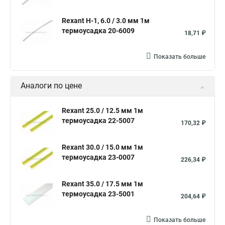
Термоусадки обжимные
Термоусадка для цветов
Rexant Н-1, 6.0 / 3.0 мм 1м
Термоусадка с клеевым слоем
термоусадка 20-6009
18,71 ₽
Набор термоусадочных трубок
Термоусадка красная
Показать больше
Трубка термоуса
Термоусадочная трубка 4
Термоусадочная трубка 6 1
Аналоги по цене
Термоусадочная трубка большого диаметра
Трубка термоусадочная 100
Термоусадочная трубка 40 20
Rexant 25.0 / 12.5 мм 1м
термоусадка 22-5007
170,32 ₽
Трубки термоусадочные клеевые ттк
Трубка термоусадочная 8 4
Rexant 30.0 / 15.0 мм 1м
термоусадка 23-0007
Термоусадочная трубка размеры
226,34 ₽
Термоусадка для аккумуляторов 18650
Rexant 35.0 / 17.5 мм 1м
Термоусадка для проводов размеры
Трубка пвх
термоусадка 23-5001
204,64 ₽
Термоусадочная трубка с клеевым слоем
Термоусадка 20
Показать больше