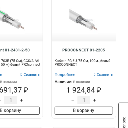
nt 01-2431-2-50
PROCONNECT 01-2205
703B (75 Ом), CCS/Al/Al
Кабель RG-6U, 75 Ом, 100м., белый
а 50 м) белый PROconnect
PROCONNECT
е
Подробнее
Сравнить
Сравнить
Наличие:
В наличии
В наличии
 691,37 ₽
1 924,84 ₽
–
+
–
+
В корзину
В корзину