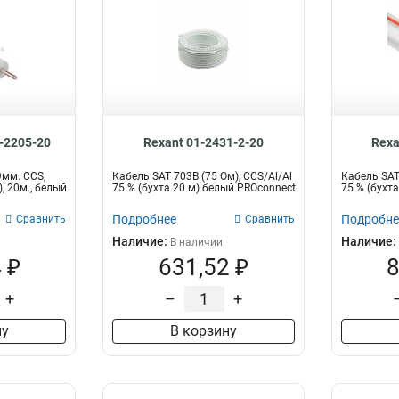
-2205-20
Rexant 01-2431-2-20
Rexa
9мм. CCS,
Кабель SAT 703B (75 Ом), CCS/Al/Al
Кабель SAT
, 20м., белый
75 % (бухта 20 м) белый PROconnect
75 % (бухт
Подробнее
Подробне
Сравнить
Сравнить
Наличие:
Наличие:
В наличии
 ₽
631,52 ₽
8
+
–
+
ну
В корзину