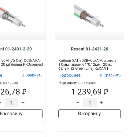
nt 01-2401-2-20
Rexant 01-2431-20
 50M (75 Ом), CCS/Al/Al
Кабель SAT 703B+Cu/Al/Cu, жила
а 20 м) белый PROconnect
1,0мм., экран 64*0,12мм., 20м.,
белый, (2 Green Line) REXANT
е
Подробнее
Сравнить
Сравнить
Наличие:
В наличии
В наличии
26,78 ₽
1 239,69 ₽
–
+
–
+
В корзину
В корзину