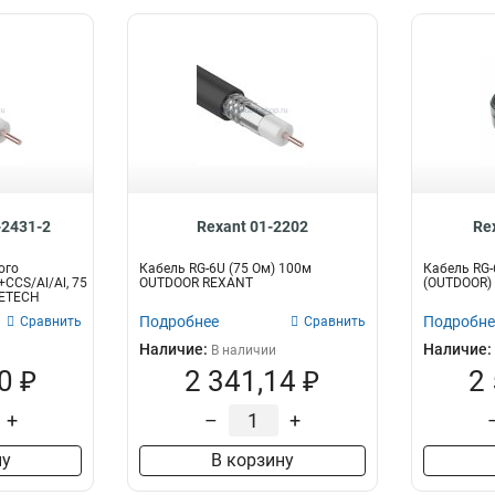
2431-2
Rexant 01-2202
Re
ого
Кабель RG-6U (75 Ом) 100м
Кабель RG-6
CCS/Al/Al, 75
OUTDOOR REXANT
(OUTDOOR)
LETECH
Подробнее
Подробне
Сравнить
Сравнить
Наличие:
Наличие:
В наличии
0 ₽
2 341,14 ₽
2
+
–
+
ну
В корзину