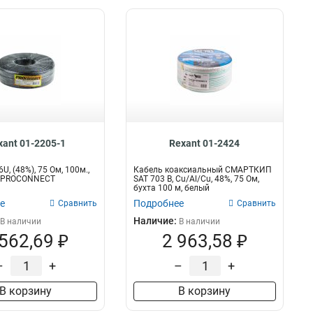
xant 01-2205-1
Rexant 01-2424
U, (48%), 75 Ом, 100м.,
Кабель коаксиальный СМАРТКИП
 PROCONNECT
SAT 703 B, Cu/Al/Cu, 48%, 75 Ом,
бухта 100 м, белый
е
Подробнее
Сравнить
Сравнить
Наличие:
В наличии
В наличии
 562,69 ₽
2 963,58 ₽
–
+
–
+
В корзину
В корзину