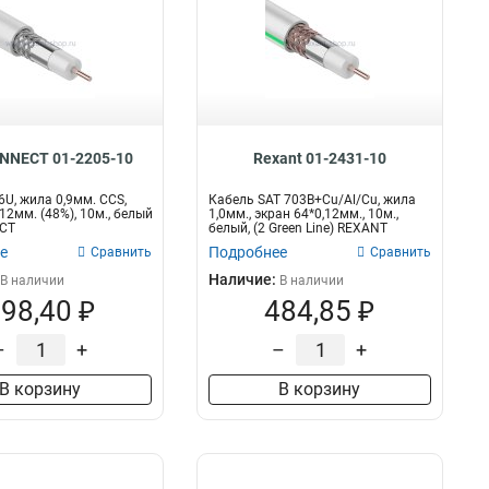
NNECT 01-2205-10
Rexant 01-2431-10
6U, жила 0,9мм. CCS,
Кабель SAT 703B+Cu/Al/Cu, жила
12мм. (48%), 10м., белый
1,0мм., экран 64*0,12мм., 10м.,
CT
белый, (2 Green Line) REXANT
е
Подробнее
Сравнить
Сравнить
Наличие:
В наличии
В наличии
98,40 ₽
484,85 ₽
–
+
–
+
В корзину
В корзину