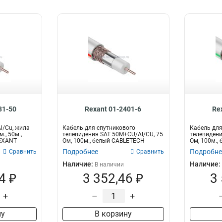
31-50
Rexant 01-2401-6
Re
l/Cu, жила
Кабель для спутникового
Кабель для
., 50м.,
телевидения SAT 50M+CU/Al/CU, 75
телевидени
REXANT
Ом, 100м., белый CABLETECH
Ом, 100м.,
Подробнее
Подробне
Сравнить
Сравнить
Наличие:
Наличие:
В наличии
4 ₽
3 352,46 ₽
3
+
–
+
ну
В корзину