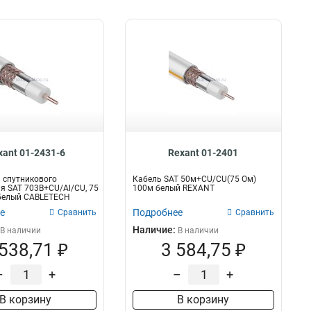
xant 01-2431-6
Rexant 01-2401
 спутникового
Кабель SAT 50м+CU/CU(75 Ом)
я SAT 703B+CU/Al/CU, 75
100м белый REXANT
 белый CABLETECH
е
Подробнее
Сравнить
Сравнить
Наличие:
В наличии
В наличии
 538,71 ₽
3 584,75 ₽
–
+
–
+
В корзину
В корзину