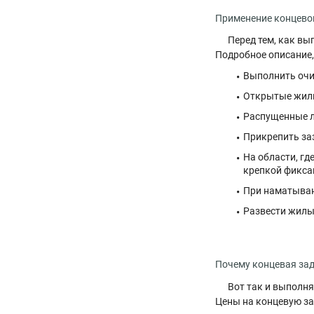
Применение концево
Перед тем, как вы
Подробное описание,
Выполнить очис
Открытые жилы
Распущенные ле
Прикрепить заз
На области, г
крепкой фикса
При наматывани
Развести жилы
Почему концевая за
Вот так и выполня
Цены на концевую за