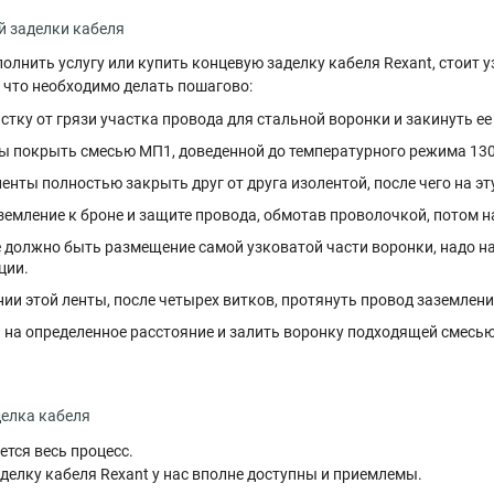
й заделки кабеля
полнить услугу или купить концевую заделку кабеля Rexant, стоит 
 что необходимо делать пошагово:
тку от грязи участка провода для стальной воронки и закинуть ее 
 покрыть смесью МП1, доведенной до температурного режима 13
нты полностью закрыть друг от друга изолентой, после чего на эт
емление к броне и защите провода, обмотав проволочкой, потом н
де должно быть размещение самой узковатой части воронки, надо н
ции.
и этой ленты, после четырех витков, протянуть провод заземлени
 на определенное расстояние и залить воронку подходящей смесью
делка кабеля
ется весь процесс.
делку кабеля Rexant у нас вполне доступны и приемлемы.