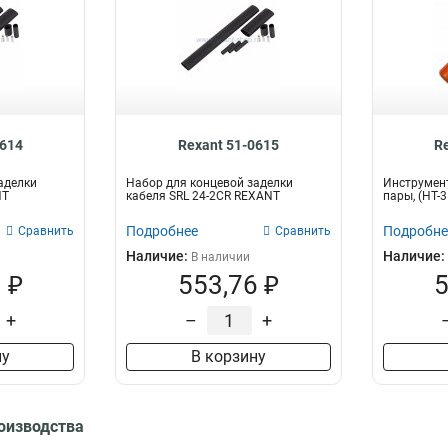
0614
Rexant 51-0615
R
аделки
Набор для концевой заделки
Инструмент
NT
кабеля SRL 24-2CR REXANT
пары, (HT-
Подробнее
Подробне
Сравнить
Сравнить
Наличие:
Наличие:
В наличии
 ₽
553,76 ₽
5
+
–
+
ну
В корзину
роизводства