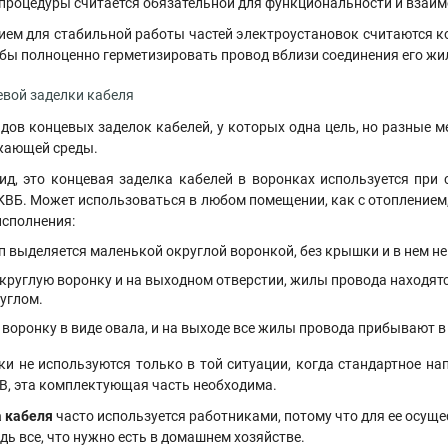
процедуры считается обязательной для функциональности и взаим
ем для стабильной работы частей электроустановок считаются к
обы полноценно герметизировать провод вблизи соединения его жи
евой заделки кабеля
дов концевых заделок кабелей, у которых одна цель, но разные м
жающей среды.
д, это концевая заделка кабелей в воронках используется при
ВБ. Может использоваться в любом помещении, как с отоплением, т
исполнения:
п выделяется маленькой округлой воронкой, без крышки и в нем н
круглую воронку и на выходном отверстии, жилы провода находятс
углом.
 воронку в виде овала, и на выходе все жилы провода прибывают в
и не используются только в той ситуации, когда стандартное на
 кВ, эта комплектующая часть необходима.
 кабеля
часто используется работниками, потому что для ее осущ
дь все, что нужно есть в домашнем хозяйстве.