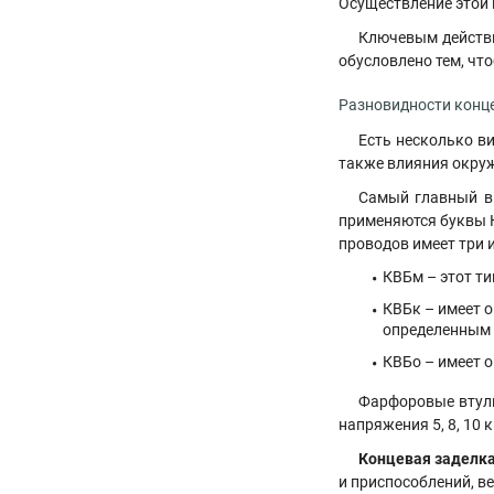
Осуществление этой 
Ключевым действи
обусловлено тем, чт
Разновидности конц
Есть несколько ви
также влияния окру
Самый главный ви
применяются буквы К
проводов имеет три 
КВБм – этот ти
КВБк – имеет о
определенным 
КВБо – имеет о
Фарфоровые втулк
напряжения 5, 8, 10
Концевая заделка
и приспособлений, ве