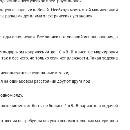
одействия всех узелков электроустановок.
онцевые заделки кабелей. Необходимость этой манипуляции
л с разными деталями электрических установок
.
етоды исполнения. Все зависит от условий использования, а
 стандартном напряжении до 10 кВ. В качестве маркировки
ак и без него, но только если нет влажности. Такая заделка
е используются специальные втулки;
я на одинаковом расстоянии друг от друга под
 одном ряду.
пряжение может быть не больше 1 кВ. В варианте с подачей
ествления не требуется покупка вспомогательных материалов