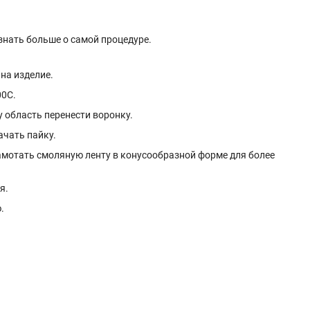
узнать больше о самой процедуре.
на изделие.
00С.
у область перенести воронку.
ачать пайку.
амотать смоляную ленту в конусообразной форме для более
я.
.