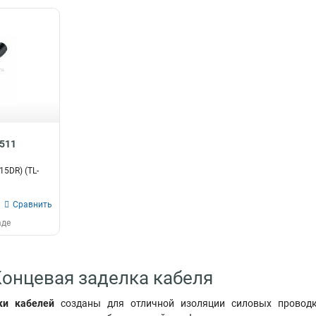
4511
5DR) (TL-
Сравнить
аде
Концевая заделка кабеля
ки кабелей
созданы для отличной изоляции силовых проводко