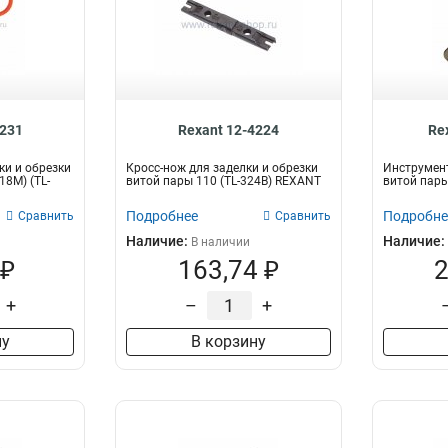
4231
Rexant 12-4224
Re
ки и обрезки
Кросс-нож для заделки и обрезки
Инструмент
18M) (TL-
витой пары 110 (TL-324B) REXANT
витой пары
Подробнее
Подробне
Сравнить
Сравнить
Наличие:
Наличие:
В наличии
 ₽
163,74 ₽
2
+
–
+
ну
В корзину