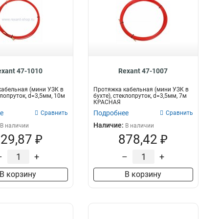
exant 47-1010
Rexant 47-1007
абельная (мини УЗК в
Протяжка кабельная (мини УЗК в
клопруток, d=3,5мм, 10м
бухте), стеклопруток, d=3,5мм, 7м
КРАСНАЯ
е
Подробнее
Сравнить
Сравнить
Наличие:
В наличии
В наличии
29,87 ₽
878,42 ₽
–
+
–
+
В корзину
В корзину