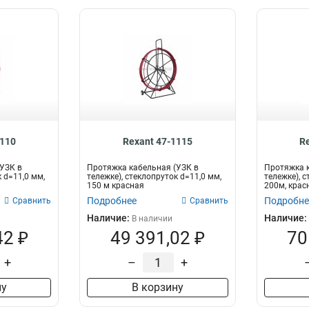
1110
Rexant 47-1115
R
УЗК в
Протяжка кабельная (УЗК в
Протяжка к
 d=11,0 мм,
тележке), стеклопруток d=11,0 мм,
тележке), с
150 м красная
200м, кра
прот...
Подробнее
Подробне
Сравнить
Сравнить
Наличие:
Наличие:
В наличии
42 ₽
49 391,02 ₽
70
+
–
+
ну
В корзину