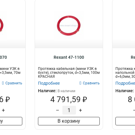
1070
Rexant 47-1100
R
мини УЗК в
Протяжка кабельная (мини УЗК в
Протяжка к
d=3,5мм, 70м
бухте), стеклопруток, d=3,5мм, 100м
напольной 
КРАСНАЯ
d=6,0мм, 3
Кабель...
Подробнее
Подробне
Сравнить
Сравнить
Наличие:
Наличие:
В наличии
6 ₽
4 791,59 ₽
8
+
–
+
ну
В корзину