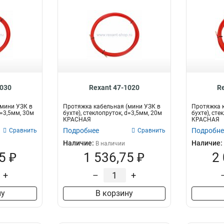
1030
Rexant 47-1020
R
мини УЗК в
Протяжка кабельная (мини УЗК в
Протяжка к
d=3,5мм, 30м
бухте), стеклопруток, d=3,5мм, 20м
бухте), сте
КРАСНАЯ
КРАСНАЯ
Подробнее
Подробне
Сравнить
Сравнить
Наличие:
Наличие:
В наличии
5 ₽
1 536,75 ₽
2
+
–
+
ну
В корзину