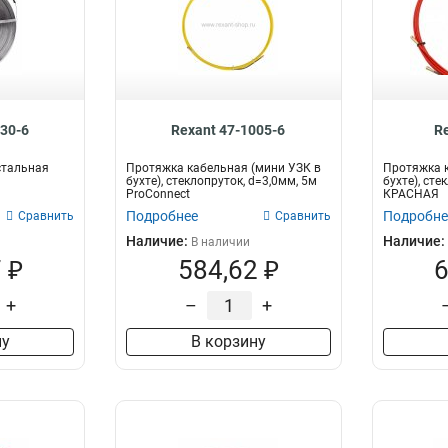
030-6
Rexant 47-1005-6
R
стальная
Протяжка кабельная (мини УЗК в
Протяжка к
бухте), стеклопруток, d=3,0мм, 5м
бухте), сте
ProConnect
КРАСНАЯ
Подробнее
Подробне
Сравнить
Сравнить
Наличие:
Наличие:
В наличии
 ₽
584,62 ₽
6
+
–
+
ну
В корзину