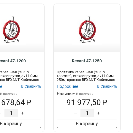
exant 47-1200
Rexant 47-1250
абельная (УЗК в
Протяжка кабельная (УЗК в
теклопруток, d=11,0мм,
тележке), стеклопруток, d=11,0мм,
сная REXANT Кабельная
250м, красная REXANT Кабельная
прот...
е
Подробнее
Сравнить
Сравнить
Наличие:
В наличии
В наличии
 678,64 ₽
91 977,50 ₽
–
+
–
+
В корзину
В корзину