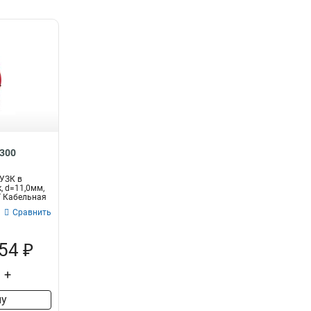
1300
УЗК в
, d=11,0мм,
T Кабельная
Сравнить
54 ₽
+
ну