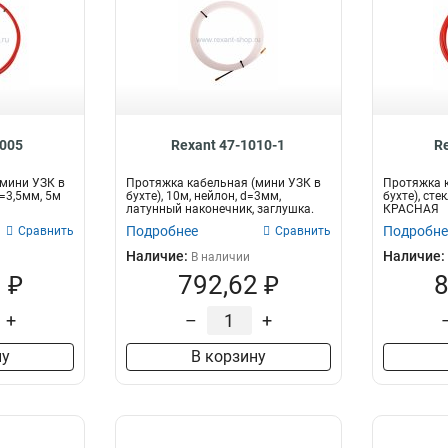
1005
Rexant 47-1010-1
R
мини УЗК в
Протяжка кабельная (мини УЗК в
Протяжка к
d=3,5мм, 5м
бухте), 10м, нейлон, d=3мм,
бухте), сте
латунный наконечник, заглушка.
КРАСНАЯ
Подробнее
Подробне
Сравнить
Сравнить
Наличие:
Наличие:
В наличии
 ₽
792,62 ₽
8
+
–
+
ну
В корзину