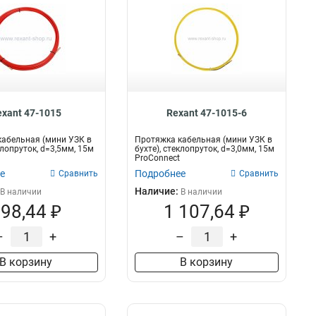
exant 47-1015
Rexant 47-1015-6
абельная (мини УЗК в
Протяжка кабельная (мини УЗК в
клопруток, d=3,5мм, 15м
бухте), стеклопруток, d=3,0мм, 15м
ProConnect
е
Подробнее
Сравнить
Сравнить
Наличие:
В наличии
В наличии
98,44 ₽
1 107,64 ₽
–
+
–
+
В корзину
В корзину