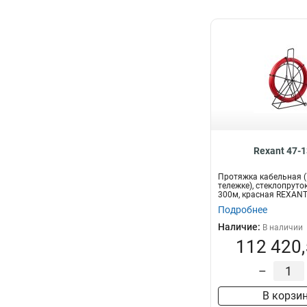
Rexant 47-
Протяжка кабельная (
тележке), стеклопруток
300м, красная REXAN
прот...
Подробнее
Наличие:
В наличии
112 420,
–
В корзи