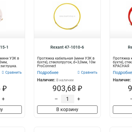
015-1
Rexant 47-1010-6
R
мини УЗК в
Протяжка кабельная (мини УЗК в
Протяжка к
=3мм,
бухте), стеклопруток, d=3,0мм, 10м
бухте), сте
 заглушка.
ProConnect
КРАСНАЯ
Подробнее
Подробне
Сравнить
Сравнить
Наличие:
Наличие:
В наличии
 ₽
903,68 ₽
9
+
–
+
ну
В корзину