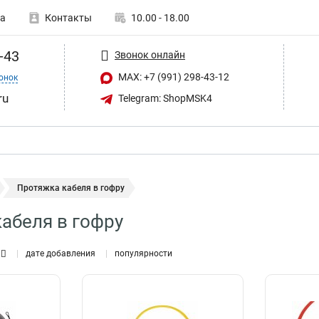
а
Контакты
10.00 - 18.00
-43
Звонок онлайн
MAX: +7 (991) 298-43-12
онок
ru
Telegram: ShopMSK4
Протяжка кабеля в гофру
абеля в гофру
дате добавления
популярности