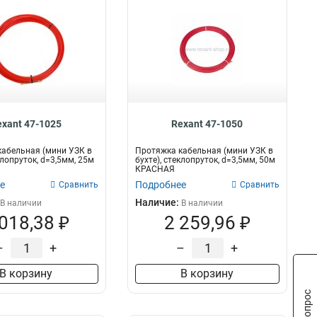
exant 47-1025
Rexant 47-1050
абельная (мини УЗК в
Протяжка кабельная (мини УЗК в
клопруток, d=3,5мм, 25м
бухте), стеклопруток, d=3,5мм, 50м
КРАСНАЯ
е
Подробнее
Сравнить
Сравнить
Наличие:
В наличии
В наличии
 018,38 ₽
2 259,96 ₽
–
+
–
+
В корзину
В корзину