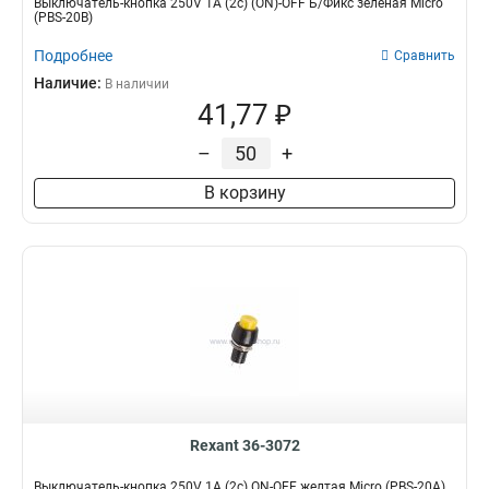
Выключатель-кнопка 250V 1А (2с) (ON)-OFF Б/Фикс зеленая Micro
(PBS-20В)
Подробнее
Сравнить
Наличие:
В наличии
41,77 ₽
–
+
В корзину
Rexant 36-3072
Выключатель-кнопка 250V 1А (2с) ON-OFF желтая Micro (PBS-20А)