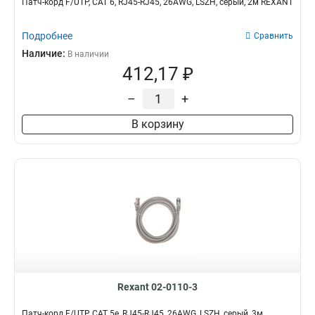
Патч-корд F/UTP, CAT 6, RJ45-RJ45, 26AWG, LSZH, серый, 2м REXANT
Подробнее
Сравнить
Наличие:
В наличии
412,17 ₽
–
+
В корзину
Rexant 02-0110-3
Патч-корд F/UTP, CAT 5e, RJ45-RJ45, 26AWG, LSZH, серый, 3м