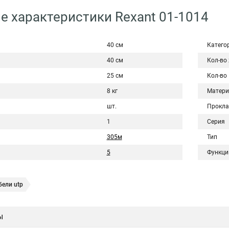
е характеристики Rexant 01-1014
40 см
Катего
40 см
Кол-во
25 см
Кол-во
8 кг
Матери
шт.
Прокла
1
Серия
305м
Тип
5
Функци
ели utp
ы