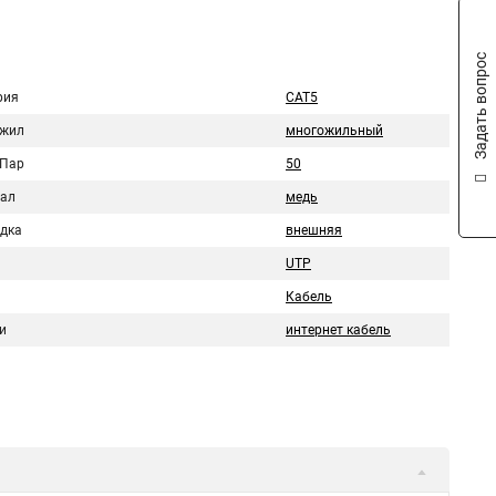
Задать вопрос
рия
CAT5
 жил
многожильный
 Пар
50
ал
медь
дка
внешняя
UTP
Кабель
и
интернет кабель