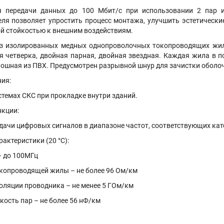
я передачи данных до 100 Мбит/с при использовании 2 пар 
еля позволяет упростить процесс монтажа, улучшить эстетически
й стойкостью к внешним воздействиям.
из изолированных медных однопроволочных токопроводящих жил
ая четверка, двойная парная, двойная звездная. Каждая жила в
ошная из ПВХ. Предусмотрен разрывной шнур для зачистки оболоч
ия:
стемах СКС при прокладке внутри зданий.
кции:
дачи цифровых сигналов в диапазоне частот, соответствующих кат
актеристики (20 °C):
– до 100МГц
копроводящей жилы – не более 96 Ом/км
оляции проводника – не менее 5 ГОм/км
кость пар – не более 56 нФ/км