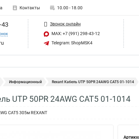
а
Контакты
10.00 - 18.00
-43
Звонок онлайн
MAX: +7 (991) 298-43-12
онок
ru
Telegram: ShopMSK4
Информационный
Rexant Кабель UTP 50PR 24AWG CAT5 01-1014
ель UTP 50PR 24AWG CAT5 01-1014
AWG CAT5 305м REXANT
Артику