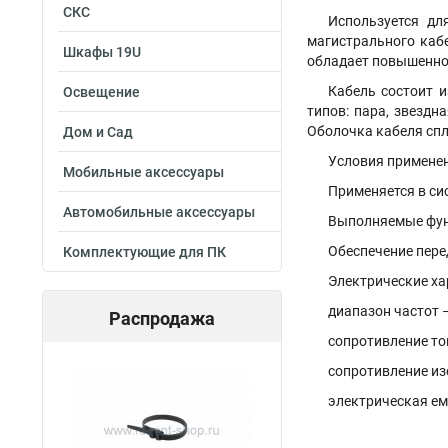
СКС
Используется дл
магистрального каб
Шкафы 19U
обладает повышенно
Кабель состоит 
Освещение
типов: пара, звездн
Оболочка кабеля спл
Дом и Сад
Условия применен
Мобильные аксессуары
Применяется в си
Автомобильные аксессуары
Выполняемые фун
Обеспечение пере
Комплектующие для ПК
Электрические хар
диапазон частот 
Распродажа
сопротивление то
сопротивление из
электрическая ем