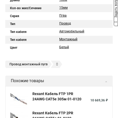
Задать вопрос
Длина
15мм
Кол-во жил/Сечение
Пгва
Серия
Провод
Тип
Автомобильный
Тип кабеля
Монтажный
Тип кабеля
Белый
Цвет
Провод монтажный пугв
Кабель монтажный медный
Похожие товары
Кабель монтажный экранированный
Провод пвам
Провод пгва
Кабель монтажный многожильный
Rexant Кабель FTP 1PR
24AWG CAT5e 305м 01-0120
Провода монтажные многожильные
Монтажный провод
10 669,36 ₽
Автомобильные провода
Провод монтажный гибкий
Rexant Кабель FTP 2PR