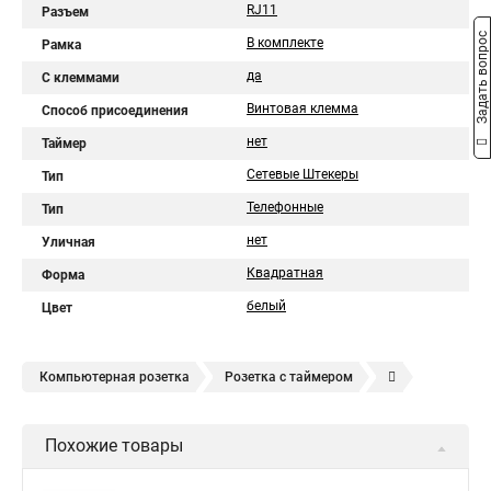
RJ11
Разъем
Задать вопрос
В комплекте
Рамка
да
С клеммами
Винтовая клемма
Способ присоединения
нет
Таймер
Сетевые Штекеры
Тип
Телефонные
Тип
нет
Уличная
Квадратная
Форма
белый
Цвет
Компьютерная розетка
Розетка с таймером
Розетка штепсельная
Розетка антенная TV
Похожие товары
Универсальная телефонная вилка
Кабель rg 6u 75
Комбинированная розетка
Гнездо вставка