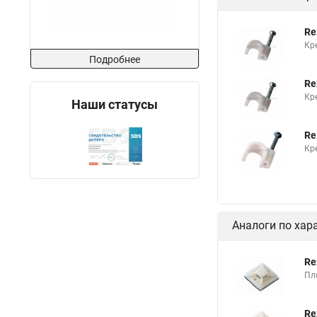
Re
Кр
Подробнее
Re
Кр
Наши статусы
Re
Кр
Аналоги по хар
Re
Пл
Re