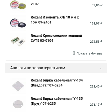
2107
Маркировка проводов и кабелей
99,86 ₽
Цветовая маркировка проводов
Маркировка жил кабеля
Rexant Изолента Х/Б 18 мм х
Маркировка кабеля ввгнг
Маркировка кабеля гост
15м 09-2401
168,07 ₽
Маркировка клемм
Бирка кабельная
Rexant Кросс соединительный
Марки силовых кабелей
CAT5 03-0104
272,55 ₽
Показать больше
Аналоги по характеристикам
Rexant Бирка кабельная "У-134
(Квадрат)" 07-6234
228,40 ₽
Rexant Бирка кабельная "У-135
(Круг)" 07-6235
271,17 ₽