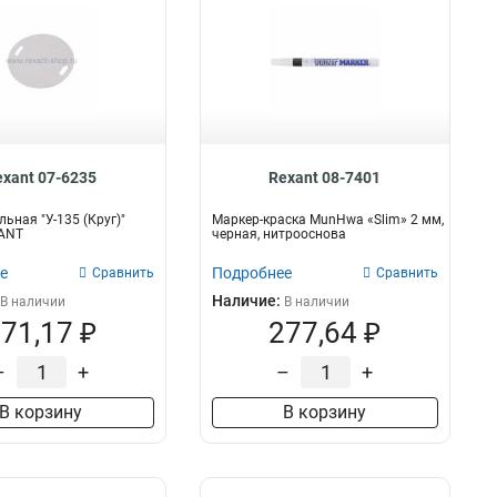
exant 07-6235
Rexant 08-7401
ьная "У-135 (Круг)"
Маркер-краска MunHwa «Slim» 2 мм,
ANT
черная, нитрооснова
е
Подробнее
Сравнить
Сравнить
Наличие:
В наличии
В наличии
71,17 ₽
277,64 ₽
–
+
–
+
В корзину
В корзину