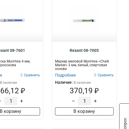
exant 08-7601
Rexant 08-7005
ска MunHwa 4 мм,
Маркер меловой MunHwa «Chalk
трооснова
Marker» 3 мм, белый, спиртовая
основа
е
Подробнее
Сравнить
Сравнить
Наличие:
В наличии
В наличии
66,12 ₽
370,19 ₽
–
+
–
+
В корзину
В корзину