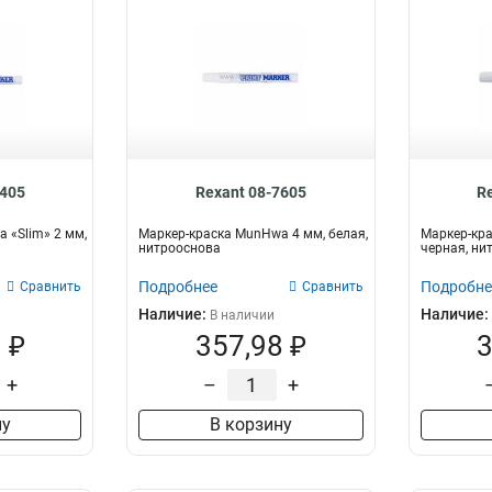
7405
Rexant 08-7605
R
 «Slim» 2 мм,
Маркер-краска MunHwa 4 мм, белая,
Маркер-кра
нитрооснова
черная, ни
Подробнее
Подробне
Сравнить
Сравнить
Наличие:
Наличие:
В наличии
 ₽
357,98 ₽
3
+
–
+
ну
В корзину