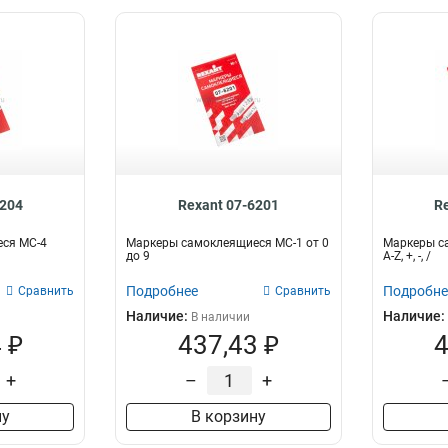
6204
Rexant 07-6201
R
ся МС-4
Маркеры самоклеящиеся МС-1 от 0
Маркеры са
до 9
A-Z, +, -, /
Подробнее
Подробне
Сравнить
Сравнить
Наличие:
Наличие:
В наличии
 ₽
437,43 ₽
4
+
–
+
ну
В корзину