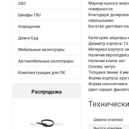
Маркер-краска мороз
СКС
поверхности.
Благодаря дозирова
Шкафы 19U
пересыхание.
Богатая цветовая па
Освещение
Категория: маркеры-
Дом и Сад
Диаметр корпуса: 1
Материал корпуса: 
Мобильные аксессуары
Наличие европодвеса
Наличие клипа: нет
Автомобильные аксессуары
Основа: нитро
Толщина линии: 4 м
Комплектующие для ПК
Форма корпуса: кру
Форма наконечника:
Цвет чернил: фиоле
Распродажа
Технически
Ширина упаковки
Высота упаковки