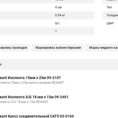
4 см
Тип
0.04 кг
Толщи
шт.
Цвет
1
ировка проводов
Маркировка кабеля бирками
Марка медного ка
ркировочная
Бирка провод
Бирки для маркировки
Маркировк
ы
еля
Маркировка кабеля ввгнг
Маркировка кабеля гост
Марк
xant Изолента 15мм х 25м 09-2107
олента 15мм х 25м желто-зеленая REXANT
xant Изолента Х/Б 18 мм х 15м 09-2401
олента Х/Б 18 мм х 15м REXANT
xant Кросс соединительный CAT5 03-0104