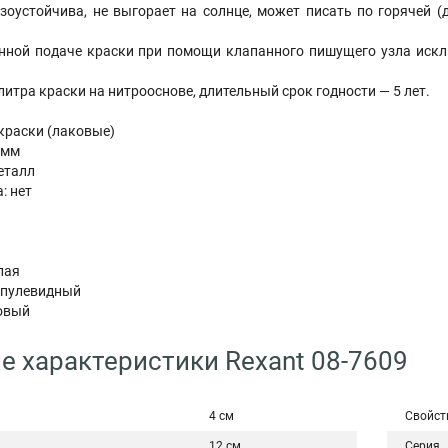
оустойчива, не выгорает на солнце, может писать по горячей (д
нной подаче краски при помощи клапанного пишущего узла искл
литра краски на нитрооснове, длительный срок годности — 5 лет.
краски (лаковые)
5 мм
металл
: нет
м
глая
 пулевидный
товый
е характеристики Rexant 08-7609
4 см
Свойст
12 см
Серия