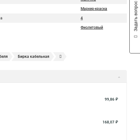
Задать вопрос
Маркер-краска
на
4
Фиолетовый
беля
Бирка кабельная
а проводов и кабелей
Цветовая маркировка проводов
ировка клемм
Бирка кабельная
Марки силовых кабелей
99,86 ₽
168,07 ₽