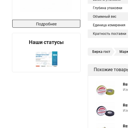
Глубина упаковки
Объемный вес
Подробнее
Единица измерения
Кратность поставки
Наши статусы
Бирка гост
Марк
Бирка кабельная ма
Похожие товар
Маркировка жил каб
Re
Из
Re
Из
Re